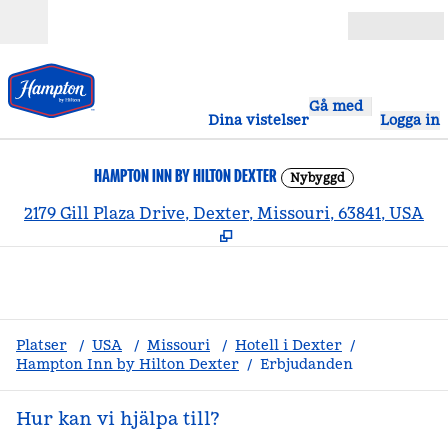
Gå vidare till innehållet
Öppna
Gå med
Dina vistelser
Logga in
HAMPTON INN BY HILTON DEXTER
Nybyggd
,
Ö
2179 Gill Plaza Drive, Dexter, Missouri, 63841, USA
Platser
/
USA
/
Missouri
/
Hotell i Dexter
/
Hampton Inn by Hilton Dexter
/
Erbjudanden
Hur kan vi hjälpa till?