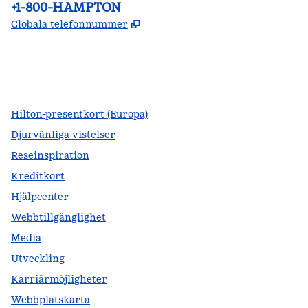
Telefon:
+1-800-HAMPTON
,
Öppnas i ny flik
Globala telefonnummer
facebook
x
instagram
,
öppnas i en ny flik
,
öppnas i en ny flik
,
öppnas i en ny flik
Hilton-presentkort (Europa)
Djurvänliga vistelser
Reseinspiration
Kreditkort
Hjälpcenter
Webbtillgänglighet
Media
Utveckling
Karriärmöjligheter
Webbplatskarta