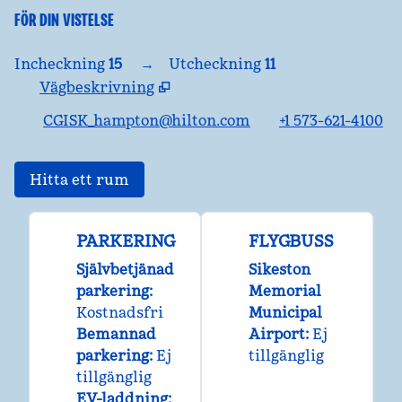
FÖR DIN VISTELSE
Incheckning
15
→
Utcheckning
11
Vägbeskrivning
,
Öppnar ny flik
CGISK_hampton@hilton.com
+1 573-621-4100
Hitta ett rum
PARKERING
FLYGBUSS
Självbetjänad
Sikeston
parkering
:
Memorial
Kostnadsfri
Municipal
Bemannad
Airport
:
Ej
parkering
:
Ej
tillgänglig
tillgänglig
EV-laddning
: