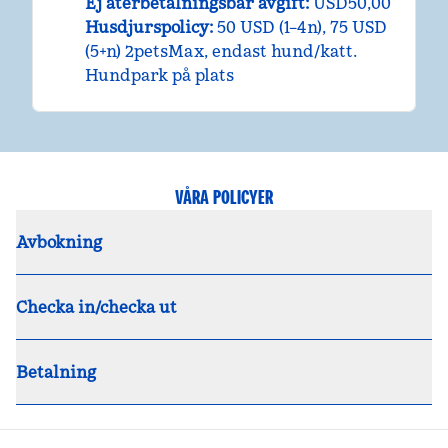
Ej återbetalningsbar avgift:
USD50,00
Husdjurspolicy:
50 USD (1–4n), 75 USD
(5+n) 2petsMax, endast hund/katt.
Hundpark på plats
VÅRA POLICYER
Avbokning
Checka in/checka ut
Betalning