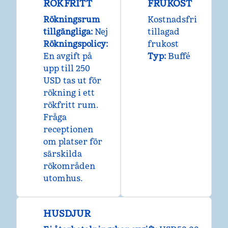
RÖKFRITT
FRUKOST
Rökningsrum
Kostnadsfri
tillgängliga:
Nej
tillagad
Rökningspolicy:
frukost
En avgift på
Typ:
Buffé
upp till 250
USD tas ut för
rökning i ett
rökfritt rum.
Fråga
receptionen
om platser för
särskilda
rökområden
utomhus.
HUSDJUR