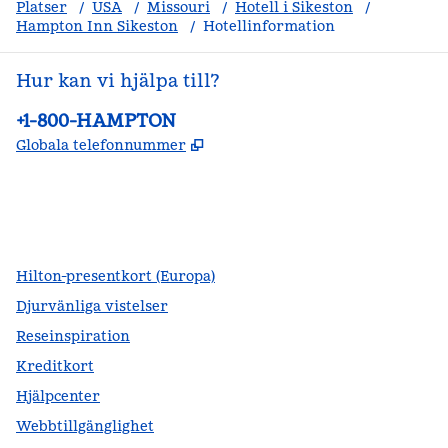
Platser
/
USA
/
Missouri
/
Hotell i Sikeston
/
Hampton Inn Sikeston
/
Hotellinformation
Hur kan vi hjälpa till?
Telefon:
+1-800-HAMPTON
,
Öppnas i ny flik
Globala telefonnummer
facebook
x
instagram
,
öppnas i en ny flik
,
öppnas i en ny flik
,
öppnas i en ny flik
Hilton-presentkort (Europa)
Djurvänliga vistelser
Reseinspiration
Kreditkort
Hjälpcenter
Webbtillgänglighet