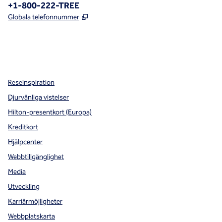
Telefon:
+1-800-222-TREE
,
Öppnas i ny flik
Globala telefonnummer
x
facebook
instagram
,
öppnas i en ny flik
,
öppnas i en ny flik
,
öppnas i en ny flik
Reseinspiration
Djurvänliga vistelser
Hilton-presentkort (Europa)
Kreditkort
Hjälpcenter
Webbtillgänglighet
Media
Utveckling
Karriärmöjligheter
Webbplatskarta