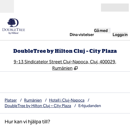
Gå vidare till innehållet
Öppna
Gå med
Dina vistelser
Logga in
DoubleTree by Hilton Cluj – City Plaza
,
Ö
9-13 Sindicatelor Street Cluj-Napoca, Cluj, 400029,
Rumänien
Platser
/
Rumänien
/
Hotell i Cluj-Napoca
/
DoubleTree by Hilton Cluj – City Plaza
/
Erbjudanden
Hur kan vi hjälpa till?