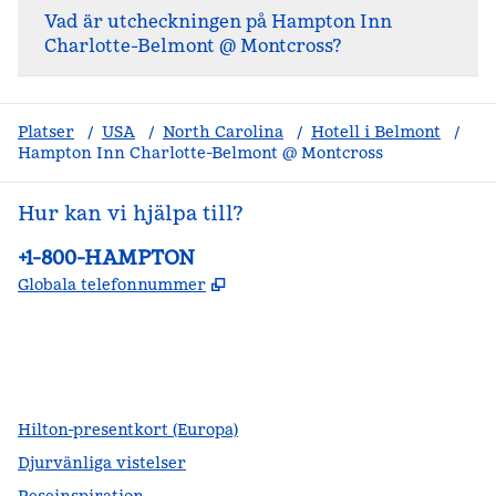
Vad är utcheckningen på Hampton Inn
Charlotte-Belmont @ Montcross?
Platser
/
USA
/
North Carolina
/
Hotell i Belmont
/
Hampton Inn Charlotte-Belmont @ Montcross
Hur kan vi hjälpa till?
Telefon:
+1-800-HAMPTON
,
Öppnas i ny flik
Globala telefonnummer
facebook
x
instagram
,
öppnas i en ny flik
,
öppnas i en ny flik
,
öppnas i en ny flik
Hilton-presentkort (Europa)
Djurvänliga vistelser