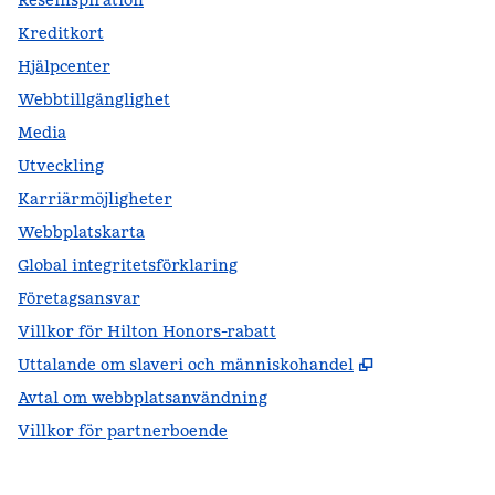
Reseinspiration
Kreditkort
Hjälpcenter
Webbtillgänglighet
Media
Utveckling
Karriärmöjligheter
Webbplatskarta
Global integritetsförklaring
Företagsansvar
Villkor för Hilton Honors-rabatt
,
Öppnas i ny f
Uttalande om slaveri och människohandel
Avtal om webbplatsanvändning
Villkor för partnerboende