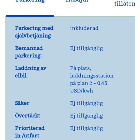
tillåten
Parkering med
inkluderad
självbetjäning
Bemannad
Ej tillgänglig
parkering:
Laddning av
På plats
,
elbil
laddningsstation
på plan 2 – 0,45
USD/kwh
Säker
Ej tillgänglig
Övertäckt
Ej tillgänglig
Prioriterad
Ej tillgänglig
in-/utfart