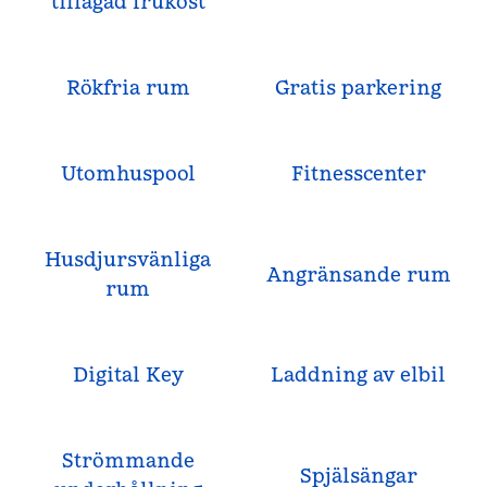
tillagad frukost
Rökfria rum
Gratis parkering
Utomhuspool
Fitnesscenter
Husdjursvänliga
Angränsande rum
rum
Digital Key
Laddning av elbil
Strömmande
Spjälsängar