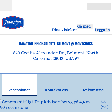
Gå vidare till innehållet
Öppna
Gå med
Dina vistelser
Logga in
HAMPTON INN CHARLOTTE-BELMONT @ MONTCROSS
,
Ö
820 Cecilia Alexander Dr., Belmont, North
Carolina, 28012, USA
1
/
12
föregående bild
näst
1 av 12
Kontakta oss
Recensioner
Kontakta oss
Ankomsttid
4,4
(
690
)