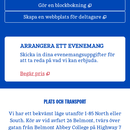
,
Öppnas i ny fli
Gör en blockbokning
,
Öppnas i 
Skapa en webbplats för deltagare
ARRANGERA ETT EVENEMANG
Skicka in dina evenemangsuppgifter för
att ta reda på vad vi kan erbjuda.
Begär pris
PLATS OCH TRANSPORT
Vi har ett bekvämt läge utanför I-85 North eller
South. Kör av vid avfart 26 Belmont, tvärs över
gatan från Belmont Abbey College på Highway 7