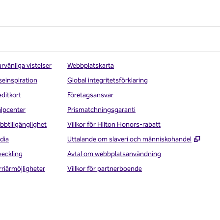
rvänliga vistelser
Webbplatskarta
seinspiration
Global integritetsförklaring
editkort
Företagsansvar
älpcenter
Prismatchningsgaranti
bbtillgänglighet
Villkor för Hilton Honors-rabatt
,
Öppna
dia
Uttalande om slaveri och människohandel
veckling
Avtal om webbplatsanvändning
rriärmöjligheter
Villkor för partnerboende