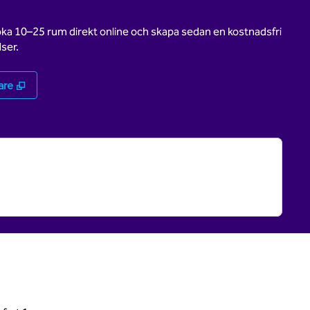
oka 10–25 rum direkt online och skapa sedan en kostnadsfri
ser.
,
Öppnas i ny flik
are