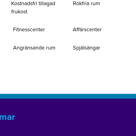
Kostnadsfri tillagad
Rökfria rum
frukost
Fitnesscenter
Affärscenter
Angränsande rum
Spjälsängar
mmar