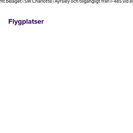
t beläget i SW Charlotte i Ayrsley och tillgängligt från I-485 vid av
Flygplatser