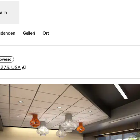
a in
udanden
Galleri
Ort
noverad
,
Öppnas i ny flik
28273, USA