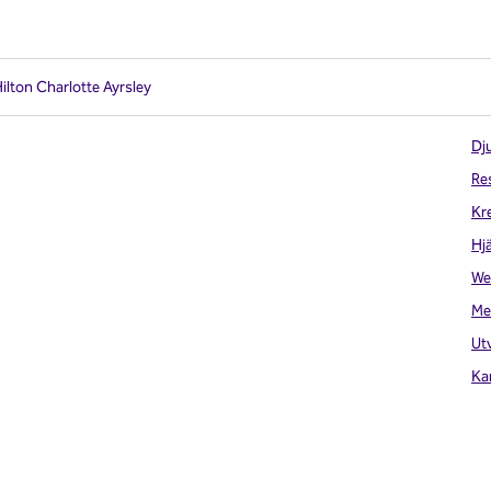
ilton Charlotte Ayrsley
Dju
Re
Kr
Hj
We
Me
Ut
Ka