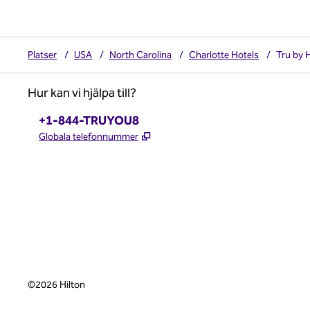
Platser
/
USA
/
North Carolina
/
Charlotte Hotels
/
Tru by H
Hur kan vi hjälpa till?
Telefon:
+1-844-TRUYOU8
,
Öppnas i ny flik
Globala telefonnummer
x
facebook
instagram
,
öppnas i en ny flik
,
öppnas i en ny flik
,
öppnas i en ny flik
©
2026
Hilton