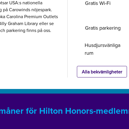
tsar USA:s nationella
Gratis Wi-Fi
g på Carowinds nöjespark.
söka Carolina Premium Outlets
Billy Graham Library eller se
Gratis parkering
h parkering finns på oss.
Husdjursvänliga
rum
Alla bekvämligheter
måner för Hilton Honors-medle