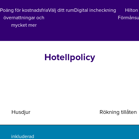
Poäng för kostnadsfria
Välj ditt rum
Digital incheckning
Hilton
övernattningar och
Förmånsu
mycket mer
Hotellpolicy
Husdjur
Rökning tillåten
inkluderad