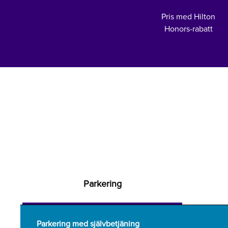
Pris med Hilton
Honors-rabatt
Parkering
Parkering med självbetjäning