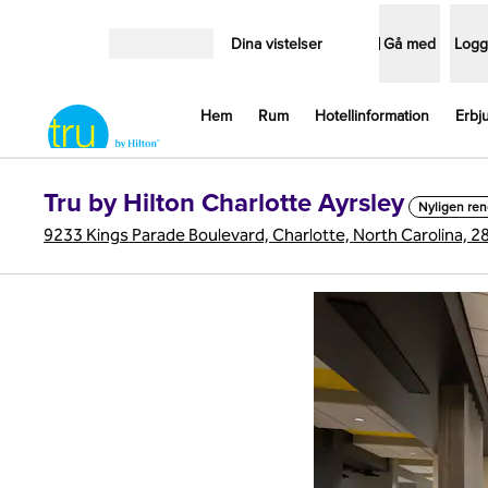
Gå vidare till innehållet
Dina vistelser
Gå med
Logg
Öppna meny
Hem
Rum
Hotellinformation
Erbj
Tru by Hilton Charlotte Ayrsley
Nyligen re
9233 Kings Parade Boulevard, Charlotte, North Carolina, 