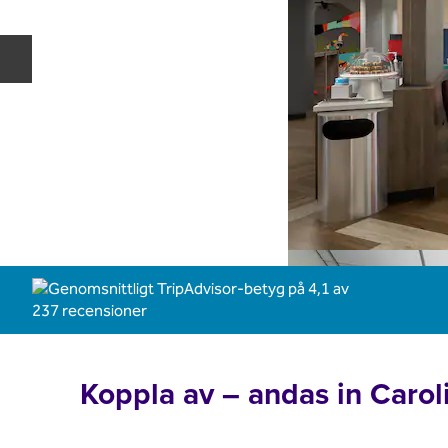
Föregående bild
Koppla av – andas in Carol