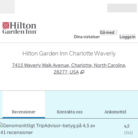
Gå vidare till innehållet
Öppna
Gå med
Dina vistelser
Logga in
Hilton Garden Inn Charlotte Waverly
,
Ö
7415 Waverly Walk Avenue, Charlotte, North Carolina,
28277, USA
1
/
12
föregående bild
nästa
1 av 12
Kontakta oss
Recensioner
Kontakta oss
Ankomsttid
4,5
(
241
)