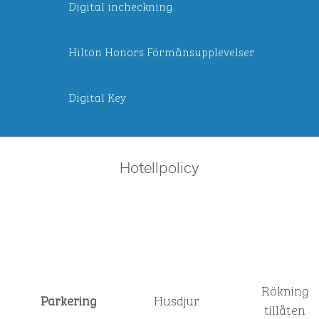
Digital incheckning
Hilton Honors Förmånsupplevelser
Digital Key
Hotellpolicy
Rökning
Parkering
Husdjur
tillåten