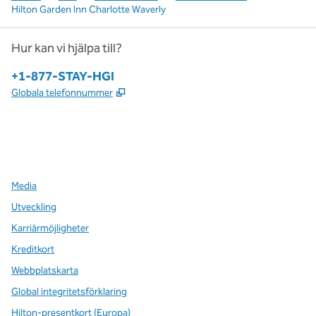
Hilton Garden Inn Charlotte Waverly
Hur kan vi hjälpa till?
Telefon:
+1-877-STAY-HGI
,
Öppnas i ny flik
Globala telefonnummer
x
facebook
instagram
,
öppnas i en ny flik
,
öppnas i en ny flik
,
öppnas i en ny flik
Media
Utveckling
Karriärmöjligheter
Kreditkort
Webbplatskarta
Global integritetsförklaring
Hilton-presentkort (Europa)