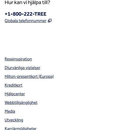
Hur kan vi hjälpa till?
Telefon:
+1-800-222-TREE
,
Öppnas i ny flik
Globala telefonnummer
x
facebook
instagram
,
öppnas i en ny flik
,
öppnas i en ny flik
,
öppnas i en ny flik
Reseinspiration
Djurvänliga vistelser
Hilton-presentkort (Europa)
Kreditkort
Hjälpcenter
Webbtillgänglighet
Media
Utveckling
Karriärmöjligheter