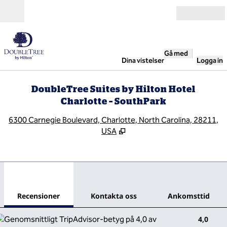
Gå vidare till innehållet
Öppna
Gå med
Dina vistelser
Logga in
DoubleTree Suites by Hilton Hotel
Charlotte – SouthPark
,
Ö
6300 Carnegie Boulevard, Charlotte, North Carolina, 28211,
USA
1
/
12
föregående bild
nästa
1 av 12
Kontakta oss
Recensioner
Kontakta oss
Ankomsttid
4,0