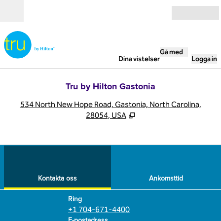
Gå vidare till innehållet
Öppna
Gå med
Dina vistelser
Logga in
Tru by Hilton Gastonia
,
Ö
534 North New Hope Road, Gastonia, North Carolina,
28054, USA
1
/
12
föregående bild
nästa
1 av 12
Kontakta oss
Kontakta oss
Ankomsttid
Ring
Ring
+1 704-671-4400
Email
E-postadress