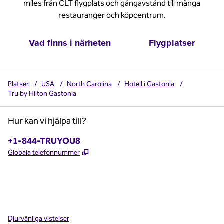
miles från CLT flygplats och gångavstånd till många
restauranger och köpcentrum.
Vad finns i närheten
Flygplatser
Platser
/
USA
/
North Carolina
/
Hotell i Gastonia
/
Tru by Hilton Gastonia
Hur kan vi hjälpa till?
Telefon:
+1-844-TRUYOU8
,
Öppnas i ny flik
Globala telefonnummer
x
facebook
instagram
,
öppnas i en ny flik
,
öppnas i en ny flik
,
öppnas i en ny flik
Djurvänliga vistelser