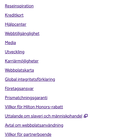
Reseinspiration
Kreditkort
Hjälpcenter
Webbtillgänglighet
Media
Utveckling
Karriärmöjligheter
Webbplatskarta
Global integritetsförklaring
Företagsansvar
Prismatchningsgaranti
Villkor för Hilton Honors-rabatt
,
Öppnas i ny flik
Uttalande om slaveri och människohandel
Avtal om webbplatsanvändning
Villkor för partnerboende