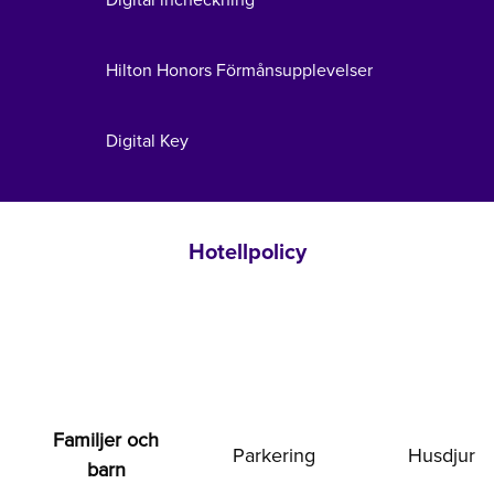
Hilton Honors Förmånsupplevelser
Digital Key
Hotellpolicy
Familjer och
Parkering
Husdjur
barn