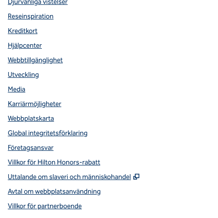
Djurvänliga vistelser
Reseinspiration
Kreditkort
Hjälpcenter
Webbtillgänglighet
Utveckling
Media
Karriärmöjligheter
Webbplatskarta
Global integritetsförklaring
Företagsansvar
Villkor för Hilton Honors-rabatt
,
Öppnas i ny flik
Uttalande om slaveri och människohandel
Avtal om webbplatsanvändning
Villkor för partnerboende