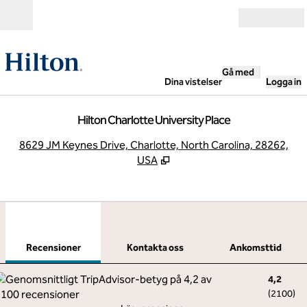
Gå vidare till innehållet
Öppna
Gå med
Dina vistelser
Logga in
Hilton Charlotte University Place
,
Ö
8629 JM Keynes Drive, Charlotte, North Carolina, 28262,
USA
1
/
12
föregående bild
nästa
1 av 12
Kontakta oss
Recensioner
Kontakta oss
Ankomsttid
4,2
(
2100
)