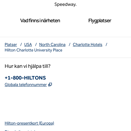
Speedway.
Vad finns i närheten
Flygplatser
Platser
/
USA
/
North Carolina
/
Charlotte Hotels
/
Hilton Charlotte University Place
Hur kan vi hjälpa till?
Telefon:
+1-800-HILTONS
,
Öppnas i ny flik
Globala telefonnummer
x
facebook
instagram
youtube
pinterest
,
öppnas i en ny flik
,
öppnas i en ny flik
,
öppnas i en ny flik
,
Öppnar ny flik
,
Öppnar ny flik
Hilton-presentkort (Europa)