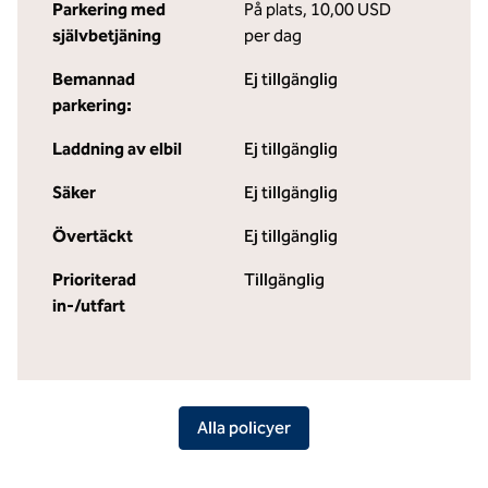
Parkering med
På plats
,
10,00 USD
självbetjäning
per dag
Bemannad
Ej tillgänglig
parkering:
Laddning av elbil
Ej tillgänglig
Säker
Ej tillgänglig
Övertäckt
Ej tillgänglig
Prioriterad
Tillgänglig
in-/utfart
Alla policyer