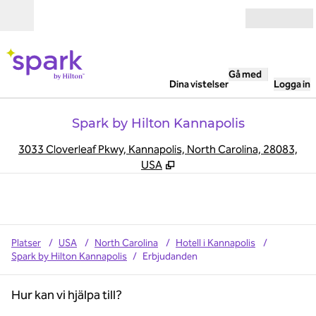
Gå vidare till innehållet
Öppna
Gå med
Dina vistelser
Logga in
Spark by Hilton Kannapolis
,
Ö
3033 Cloverleaf Pkwy, Kannapolis, North Carolina, 28083,
USA
Platser
/
USA
/
North Carolina
/
Hotell i Kannapolis
/
Spark by Hilton Kannapolis
/
Erbjudanden
Hur kan vi hjälpa till?