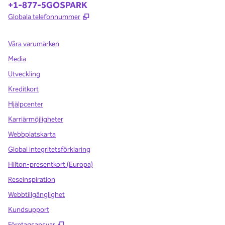
Telefon:
+1-877-5GOSPARK
,
Öppnas i ny flik
Globala telefonnummer
Våra varumärken
Media
Utveckling
Kreditkort
Hjälpcenter
Karriärmöjligheter
Webbplatskarta
Global integritetsförklaring
Hilton-presentkort (Europa)
Reseinspiration
Webbtillgänglighet
Kundsupport
,
Öppnas i ny flik
Företagsansvar