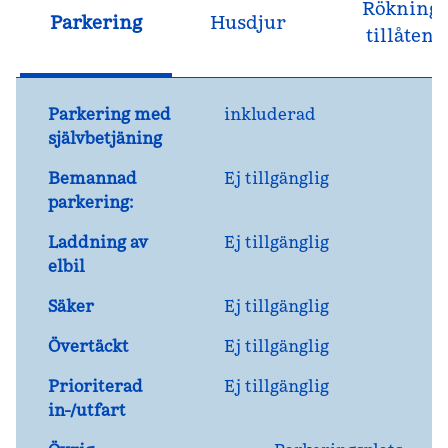
Rökning
Parkering
Husdjur
tillåten
Parkering med
inkluderad
självbetjäning
Bemannad
Ej tillgänglig
parkering:
Laddning av
Ej tillgänglig
elbil
Säker
Ej tillgänglig
Övertäckt
Ej tillgänglig
Prioriterad
Ej tillgänglig
in-/utfart