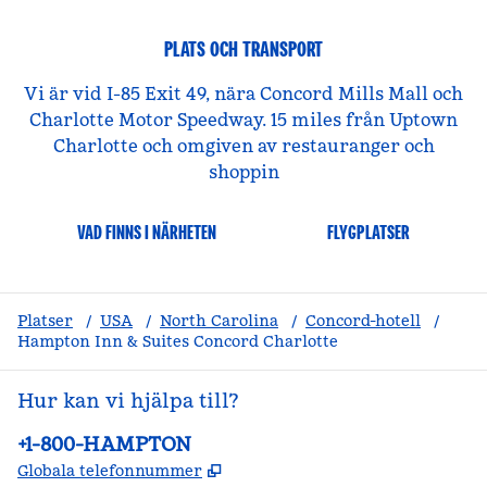
PLATS OCH TRANSPORT
Vi är vid I-85 Exit 49, nära Concord Mills Mall och
Charlotte Motor Speedway. 15 miles från Uptown
Charlotte och omgiven av restauranger och
shoppin
VAD FINNS I NÄRHETEN
FLYGPLATSER
Platser
/
USA
/
North Carolina
/
Concord-hotell
/
Hampton Inn & Suites Concord Charlotte
Hur kan vi hjälpa till?
Telefon:
+1-800-HAMPTON
,
Öppnas i ny flik
Globala telefonnummer