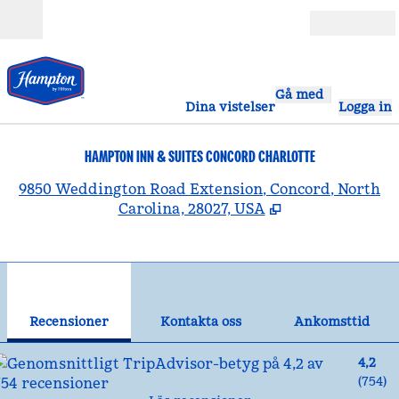
Gå vidare till innehållet
Öppna
Gå med
Dina vistelser
Logga in
HAMPTON INN & SUITES CONCORD CHARLOTTE
,
Ö
9850 Weddington Road Extension, Concord, North
Carolina, 28027, USA
1
/
12
föregående bild
näst
1 av 12
Kontakta oss
Recensioner
Kontakta oss
Ankomsttid
4,2
(
754
)