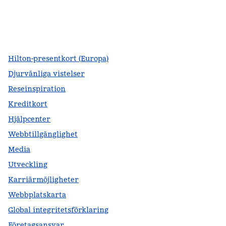
facebook
x
instagram
,
öppnas i en ny flik
,
öppnas i en ny flik
,
öppnas i en ny flik
Hilton-presentkort (Europa)
Djurvänliga vistelser
Reseinspiration
Kreditkort
Hjälpcenter
Webbtillgänglighet
Media
Utveckling
Karriärmöjligheter
Webbplatskarta
Global integritetsförklaring
Företagsansvar