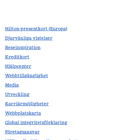
facebook
x
instagram
,
öppnas i en ny flik
,
öppnas i en ny flik
,
öppnas i en ny flik
Hilton-presentkort (Europa)
Djurvänliga vistelser
Reseinspiration
Kreditkort
Hjälpcenter
Webbtillgänglighet
Media
Utveckling
Karriärmöjligheter
Webbplatskarta
Global integritetsförklaring
Företagsansvar