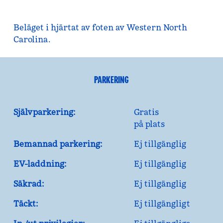
Beläget i hjärtat av foten av Western North
Carolina.
PARKERING
Självparkering:
Gratis
på plats
Bemannad parkering:
Ej tillgänglig
EV-laddning:
Ej tillgänglig
Säkrad:
Ej tillgänglig
Täckt:
Ej tillgängligt