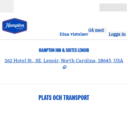
Gå vidare till innehållet
Öppna
Gå med
Dina vistelser
Logga in
HAMPTON INN & SUITES LENOIR
,
Ö
262 Hotel St., SE, Lenoir, North Carolina, 28645, USA
PLATS OCH TRANSPORT