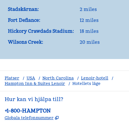
Stadskärnan:
2 miles
Fort Defiance:
12 miles
Hickory Crawdads Stadium:
18 miles
Wilsons Creek:
20 miles
Platser
/
USA
/
North Carolina
/
Lenoir-hotell
/
Hampton Inn & Suites Lenoir
/
Hotellets läge
Hur kan vi hjälpa till?
Telefon:
+1-800-HAMPTON
,
Öppnas i ny flik
Globala telefonnummer