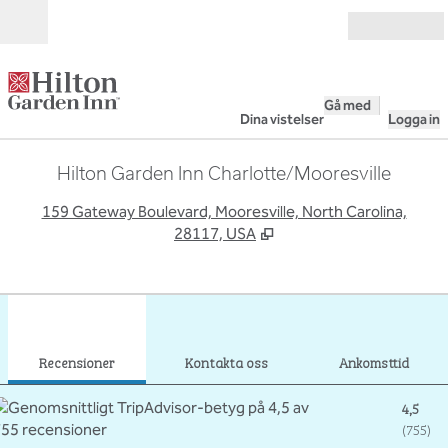
Gå vidare till innehållet
Öppna
Gå med
Dina vistelser
Logga in
Hilton Garden Inn Charlotte/Mooresville
,
Ö
159 Gateway Boulevard, Mooresville, North Carolina,
28117, USA
1
/
12
föregående bild
nästa
1 av 12
Kontakta oss
Recensioner
Kontakta oss
Ankomsttid
4,5
(
755
)