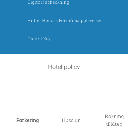
Digital incheckning
Hilton Honors Förmånsupplevelser
Digital Key
Hotellpolicy
Rökning
Parkering
Husdjur
tillåten