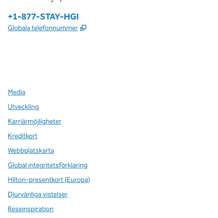
Telefon:
+1-877-STAY-HGI
,
Öppnas i ny flik
Globala telefonnummer
x
facebook
instagram
,
öppnas i en ny flik
,
öppnas i en ny flik
,
öppnas i en ny flik
Media
Utveckling
Karriärmöjligheter
Kreditkort
Webbplatskarta
Global integritetsförklaring
Hilton-presentkort (Europa)
Djurvänliga vistelser
Reseinspiration