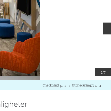
N
1
/
7
3 pm
→
11 am
Checka in
Utcheckning
ligheter