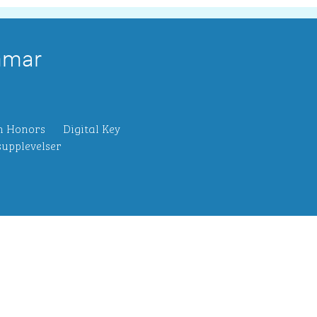
mmar
n Honors
Digital Key
upplevelser