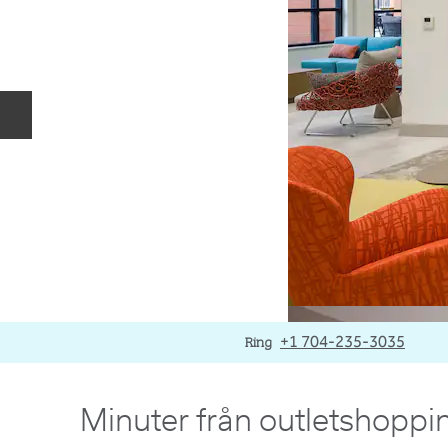
Föregående bild
Ring
Ring
+1 704-235-3035
Minuter från outletshoppi