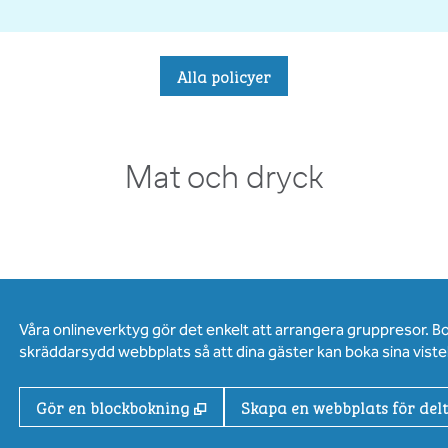
Alla policyer
Mat och dryck
Våra onlineverktyg gör det enkelt att arrangera gruppresor. B
skräddarsydd webbplats så att dina gäster kan boka sina vistel
,
Öppnas i ny flik
Gör en blockbokning
Skapa en webbplats för del