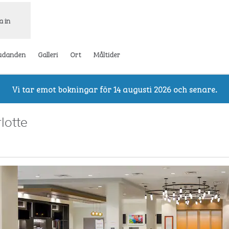
a in
udanden
Galleri
Ort
Måltider
Vi tar emot bokningar för 14 augusti 2026 och senare.
lotte
ppnas i ny flik