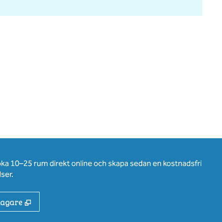
oka 10–25 rum direkt online och skapa sedan en kostnadsfri
ser.
,
Öppnas i ny flik
tagare