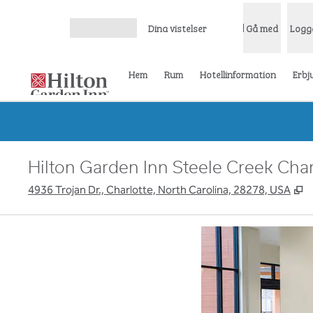
Gå vidare till innehållet
Dina vistelser
Gå med
Logg
Öppna meny
Hem
Rum
Hotellinformation
Erbj
Hilton Garden Inn Steele Creek Char
,
Ö
4936 Trojan Dr., Charlotte, North Carolina, 28278, USA