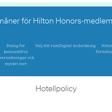
måner för Hilton Honors-medle
Poäng för
Välj ditt rum
Digital incheckning
Hilto
kostnadsfria
Förmåns
vernattningar och
mycket mer
Hotellpolicy