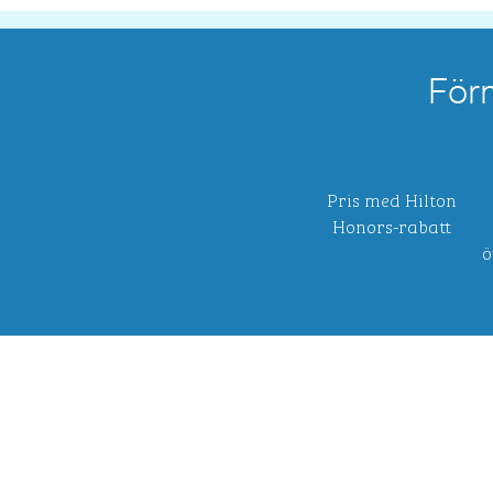
För
Pris med Hilton
Honors-rabatt
ö