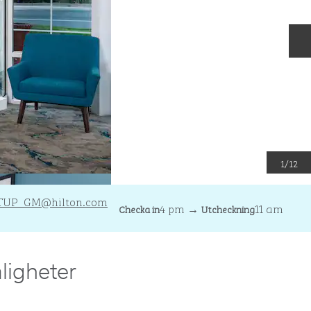
N
1
/
12
TUP_GM
@hilton.com
4 pm
→
11 am
Checka in
Utcheckning
ligheter