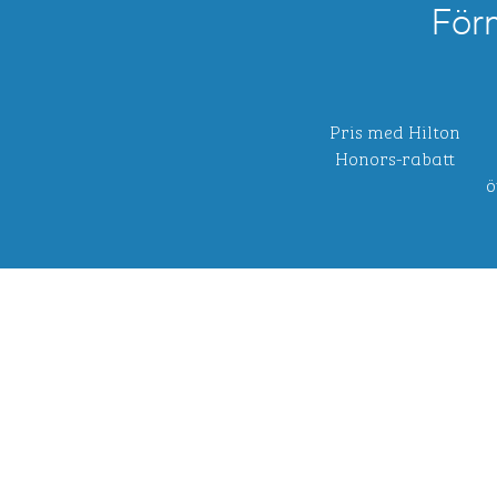
För
Pris med Hilton
Honors-rabatt
ö