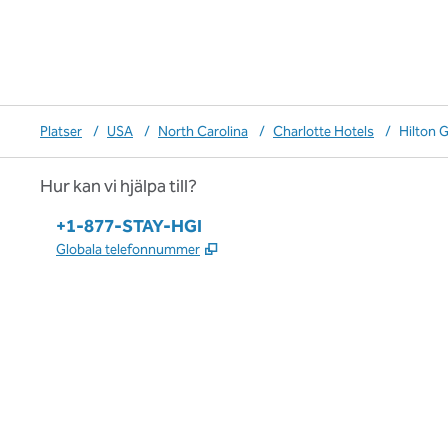
Platser
/
USA
/
North Carolina
/
Charlotte Hotels
/
Hilton 
Hur kan vi hjälpa till?
Telefon:
+1-877-STAY-HGI
,
Öppnas i ny flik
Globala telefonnummer
x
facebook
instagram
,
öppnas i en ny flik
,
öppnas i en ny flik
,
öppnas i en ny flik