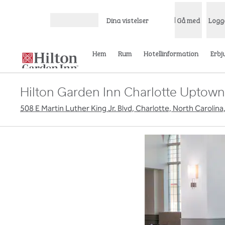
Gå vidare till innehållet
Dina vistelser
Gå med
Logg
Öppna meny
Hem
Rum
Hotellinformation
Erbj
Hilton Garden Inn Charlotte Uptown
508 E Martin Luther King Jr. Blvd, Charlotte, North Caroli