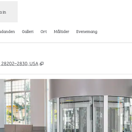
a in
udanden
Galleri
Ort
Måltider
Evenemang
,
Öppnas i ny flik
na, 28202–2830, USA