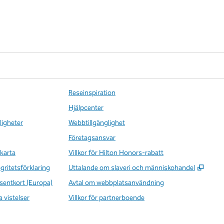
Reseinspiration
Hjälpcenter
ligheter
Webbtillgänglighet
Företagsansvar
karta
Villkor för Hilton Honors-rabatt
,
Öppna
egritetsförklaring
Uttalande om slaveri och människohandel
sentkort (Europa)
Avtal om webbplatsanvändning
a vistelser
Villkor för partnerboende