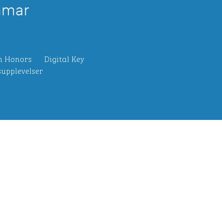
mmar
n Honors
Digital Key
upplevelser