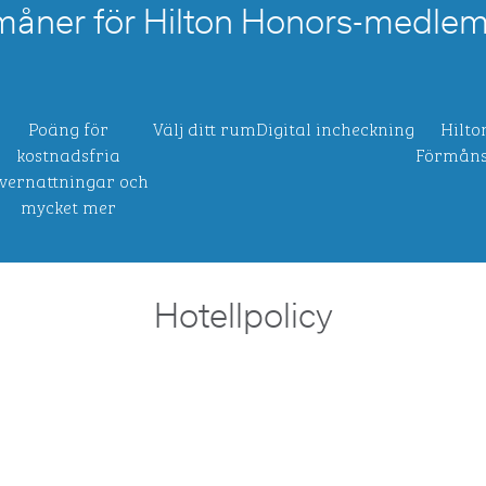
måner för Hilton Honors-medle
Poäng för
Välj ditt rum
Digital incheckning
Hilto
kostnadsfria
Förmåns
vernattningar och
mycket mer
Hotellpolicy