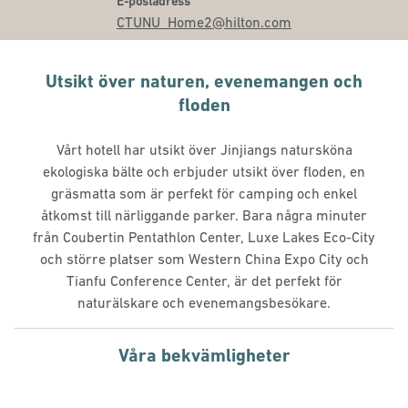
Email
E-postadress
CTUNU_Home2
@hilton.com
Utsikt över naturen, evenemangen och
floden
Vårt hotell har utsikt över Jinjiangs natursköna
ekologiska bälte och erbjuder utsikt över floden, en
gräsmatta som är perfekt för camping och enkel
åtkomst till närliggande parker. Bara några minuter
från Coubertin Pentathlon Center, Luxe Lakes Eco-City
och större platser som Western China Expo City och
Tianfu Conference Center, är det perfekt för
naturälskare och evenemangsbesökare.
Våra bekvämligheter