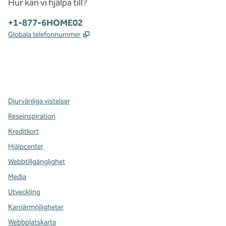
Hur kan vi hjälpa till?
Telefon:
+1-877-6HOME02
,
Öppnas i ny flik
Globala telefonnummer
x
facebook
instagram
,
öppnas i en ny flik
,
öppnas i en ny flik
,
öppnas i en ny flik
Djurvänliga vistelser
Reseinspiration
Kreditkort
Hjälpcenter
Webbtillgänglighet
Media
Utveckling
Karriärmöjligheter
Webbplatskarta