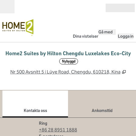
Gå vidare till innehållet
Öppna
Gå med
Dina vistelser
Logga in
Home2 Suites by Hilton Chengdu Luxelakes Eco-City
Nybyggd
,
Öppn
Nr 500 Avsnitt 5 i Lüye Road, Chengdu, 610218, Kina
1
/
12
föregående bild
nästa
1 av 12
Kontakta oss
Kontakta oss
Ankomsttid
Samtal
Ring
+86 28 8951 1888