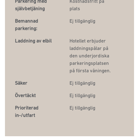
Parkering med
Kostnadsfritt på
självbetjäning
plats
Bemannad
Ej tillgänglig
parkering:
Laddning av elbil
Hotellet
erbjuder
laddningspålar på
den underjordiska
parkeringsplatsen
på första våningen.
Säker
Ej tillgänglig
Övertäckt
Ej tillgänglig
Prioriterad
Ej tillgänglig
in-/utfart