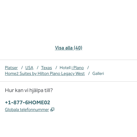
Visa alla (40)
Platser
/
USA
/
Texas
/
Hotell
i Plano
/
Home2 Suites by Hilton Plano Legacy West
/
Galleri
Hur kan vi hjälpa till?
Telefon:
+1-877-6HOME02
,
Öppnas i ny flik
Globala telefonnummer
x
facebook
instagram
,
öppnas i en ny flik
,
öppnas i en ny flik
,
öppnas i en ny flik