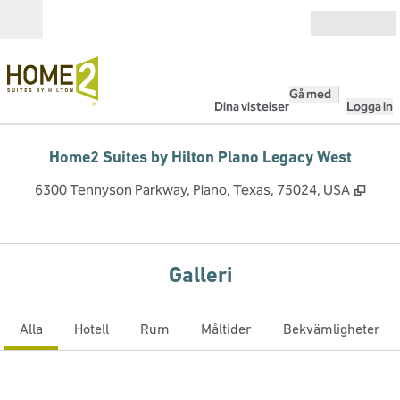
Gå vidare till innehållet
Öppna
Gå med
Dina vistelser
Logga in
Home2 Suites by Hilton Plano Legacy West
,
Öppna
6300 Tennyson Parkway, Plano, Texas, 75024, USA
Galleri
Alla
Hotell
Rum
Måltider
Bekvämligheter