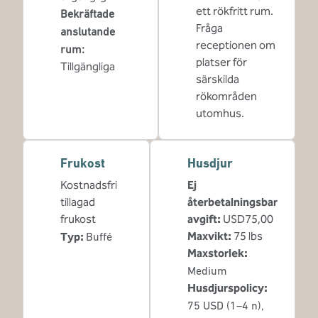
ett rökfritt rum.
Bekräftade
Fråga
anslutande
receptionen om
rum
:
platser för
Tillgängliga
särskilda
rökområden
utomhus.
Frukost
Husdjur
Kostnadsfri
Ej
tillagad
återbetalningsbar
frukost
avgift:
USD75,00
Maxvikt:
75 lbs
Typ:
Buffé
Maxstorlek:
Medium
Husdjurspolicy:
75 USD (1–4 n),