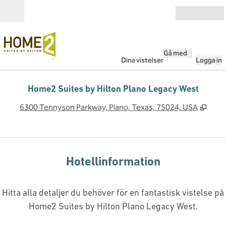
Gå vidare till innehållet
Öppna
Gå med
Dina vistelser
Logga in
Home2 Suites by Hilton Plano Legacy West
,
Öppna
6300 Tennyson Parkway, Plano, Texas, 75024, USA
Hotellinformation
Hitta alla detaljer du behöver för en fantastisk vistelse på
Home2 Suites by Hilton Plano Legacy West.