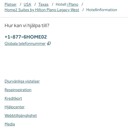
Platser
/
USA
/
Texas
/
Hotell
i Plano
/
Home2 Suites by Hilton Plano Legacy West
/
Hotellinformation
Hur kan vi hjälpa till?
Telefon:
+1-877-6HOME02
,
Öppnas i ny flik
Globala telefonnummer
x
facebook
instagram
,
öppnas i en ny flik
,
öppnas i en ny flik
,
öppnas i en ny flik
Djurvänliga vistelser
Reseinspiration
Kreditkort
Hjälpcenter
Webbtillgänglighet
Media