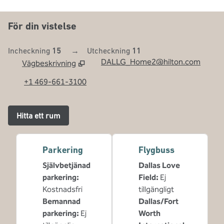
För din vistelse
Incheckning
15
→
Utcheckning
11
DALLG_Home2@hilton.com
Vägbeskrivning
,
Öppnar ny flik
+1 469-661-3100
Hitta ett rum
Parkering
Flygbuss
Självbetjänad
Dallas Love
parkering
:
Field
:
Ej
Kostnadsfri
tillgängligt
Bemannad
Dallas/Fort
parkering
:
Ej
Worth