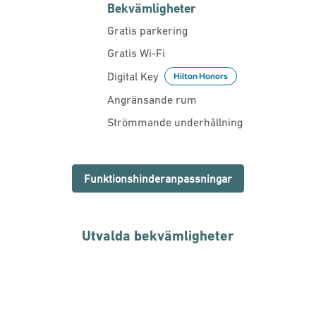
Bekvämligheter
Gratis parkering
Gratis Wi-Fi
Digital Key
Hilton Honors
Angränsande rum
Strömmande underhållning
Funktionshinderanpassningar
Utvalda bekvämligheter
FITNESSCENTER