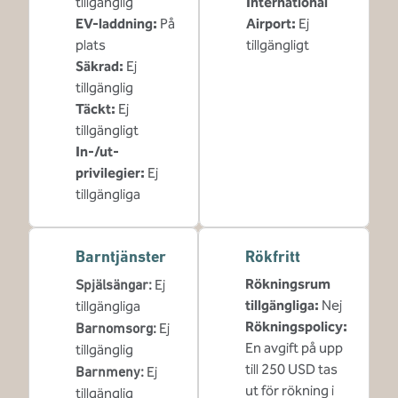
tillgänglig
International
EV-laddning
:
På
Airport
:
Ej
plats
tillgängligt
Säkrad
:
Ej
tillgänglig
Täckt
:
Ej
tillgängligt
In-/ut-
privilegier
:
Ej
tillgängliga
Barntjänster
Rökfritt
Rökningsrum
Spjälsängar
:
Ej
tillgängliga:
Nej
tillgängliga
Rökningspolicy:
Barnomsorg
:
Ej
En avgift på upp
tillgänglig
till 250 USD tas
Barnmeny
:
Ej
ut för rökning i
tillgänglig