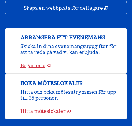
,
Öppnas i 
Skapa en webbplats för deltagare
ARRANGERA ETT EVENEMANG
Skicka in dina evenemangsuppgifter för
att ta reda på vad vi kan erbjuda.
Begär pris
BOKA MÖTESLOKALER
Hitta och boka mötesutrymmen för upp
till 35 personer.
Hitta möteslokaler