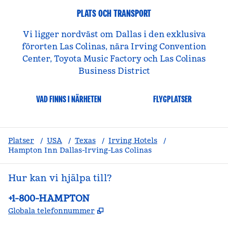
PLATS OCH TRANSPORT
Vi ligger nordväst om Dallas i den exklusiva
förorten Las Colinas, nära Irving Convention
Center, Toyota Music Factory och Las Colinas
Business District
VAD FINNS I NÄRHETEN
FLYGPLATSER
Platser
/
USA
/
Texas
/
Irving Hotels
/
Hampton Inn Dallas-Irving-Las Colinas
Hur kan vi hjälpa till?
Telefon:
+1-800-HAMPTON
,
Öppnas i ny flik
Globala telefonnummer