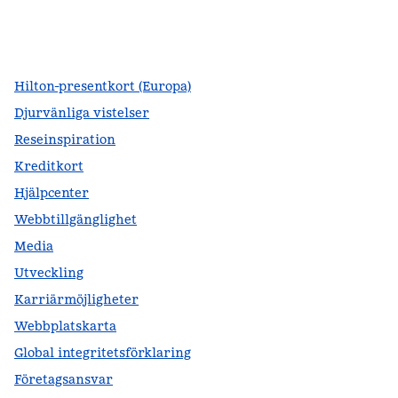
facebook
x
instagram
,
öppnas i en ny flik
,
öppnas i en ny flik
,
öppnas i en ny flik
Hilton-presentkort (Europa)
Djurvänliga vistelser
Reseinspiration
Kreditkort
Hjälpcenter
Webbtillgänglighet
Media
Utveckling
Karriärmöjligheter
Webbplatskarta
Global integritetsförklaring
Företagsansvar