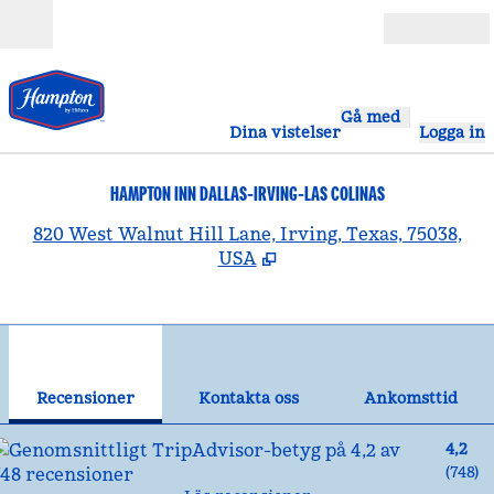
Gå vidare till innehållet
Öppna
Gå med
Dina vistelser
Logga in
HAMPTON INN DALLAS-IRVING-LAS COLINAS
,
Ö
820 West Walnut Hill Lane, Irving, Texas, 75038,
USA
1
/
12
föregående bild
näst
1 av 12
Kontakta oss
Recensioner
Kontakta oss
Ankomsttid
4,2
(
748
)