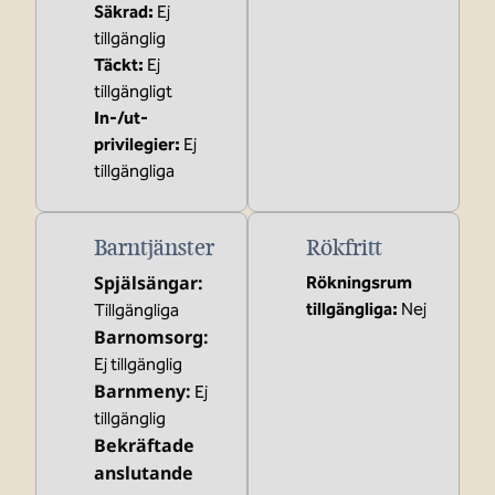
Säkrad
:
Ej
tillgänglig
Täckt
:
Ej
tillgängligt
In-/ut-
privilegier
:
Ej
tillgängliga
Barntjänster
Rökfritt
Spjälsängar
:
Rökningsrum
tillgängliga:
Nej
Tillgängliga
Barnomsorg
:
Ej tillgänglig
Barnmeny
:
Ej
tillgänglig
Bekräftade
anslutande