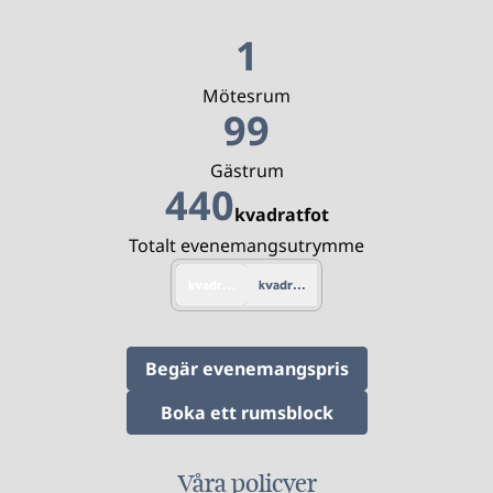
1
Mötesrum
99
Gästrum
440
kvadratfot
Kvadratfot
Totalt evenemangsutrymme
kvadratfot
kvadratmeter
, Öppnar ny flik
Begär evenemangspris
,
Öppnar ny flik
Boka ett rumsblock
Våra policyer