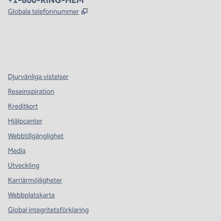
+1-800-RING-HEM
,
Öppnas i ny flik
Globala telefonnummer
x
facebook
instagram
,
öppnas i en ny flik
,
öppnas i en ny flik
,
öppnas i en ny flik
Djurvänliga vistelser
Reseinspiration
Kreditkort
Hjälpcenter
Webbtillgänglighet
Media
Utveckling
Karriärmöjligheter
Webbplatskarta
Global integritetsförklaring