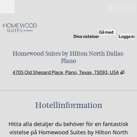
Gå vidare till innehållet
Öppna
Gå med
Dina vistelser
Logga in
Homewood Suites by Hilton North Dallas-
Plano
,
Öppna
4705 Old Shepard Place, Plano, Texas, 75093, USA
Hotellinformation
Hitta alla detaljer du behöver för en fantastisk
vistelse på Homewood Suites by Hilton North