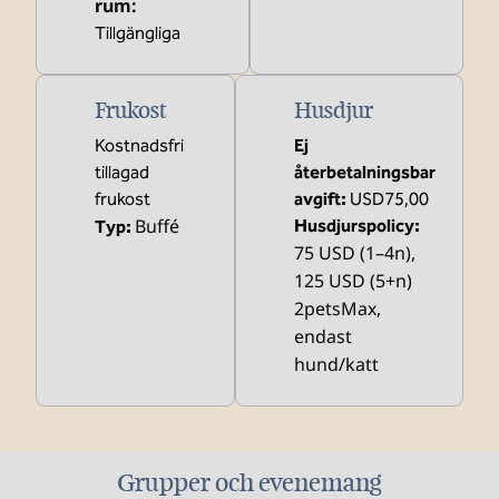
rum
:
Tillgängliga
Frukost
Husdjur
Kostnadsfri
Ej
tillagad
återbetalningsbar
frukost
avgift:
USD75,00
Buffé
Husdjurspolicy:
Typ:
75 USD (1–4n),
125 USD (5+n)
2petsMax,
endast
hund/katt
Grupper och evenemang