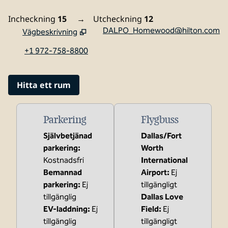
Incheckning
15
→
Utcheckning
12
DALPO_Homewood@hilton.com
Vägbeskrivning
,
Öppnar ny flik
+1 972-758-8800
Hitta ett rum
Parkering
Flygbuss
Självbetjänad
Dallas/Fort
parkering
:
Worth
Kostnadsfri
International
Bemannad
Airport
:
Ej
parkering
:
Ej
tillgängligt
tillgänglig
Dallas Love
EV-laddning
:
Ej
Field
:
Ej
tillgänglig
tillgängligt