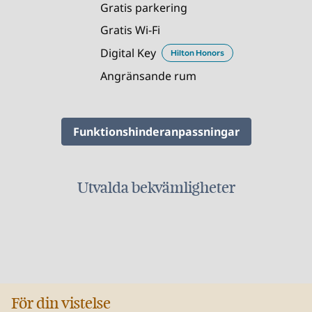
Gratis parkering
Gratis Wi-Fi
Digital Key
Hilton Honors
Angränsande rum
Funktionshinderanpassningar
Utvalda bekvämligheter
FITNESSCENTER
För din vistelse