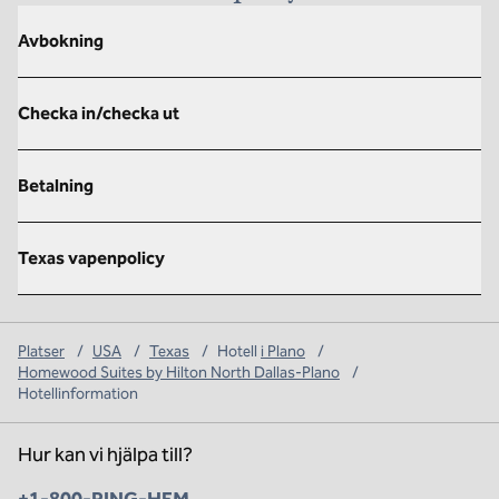
Avbokning
Checka in/checka ut
Betalning
Texas vapenpolicy
Platser
/
USA
/
Texas
/
Hotell
i Plano
/
Homewood Suites by Hilton North Dallas-Plano
/
Hotellinformation
Hur kan vi hjälpa till?
Telefon: