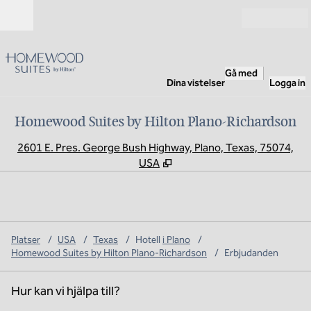
Gå vidare till innehållet
Öppna
Gå med
Dina vistelser
Logga in
Homewood Suites by Hilton Plano-Richardson
,
Ö
2601 E. Pres. George Bush Highway, Plano, Texas, 75074,
USA
Platser
/
USA
/
Texas
/
Hotell
i Plano
/
Homewood Suites by Hilton Plano-Richardson
/
Erbjudanden
Hur kan vi hjälpa till?