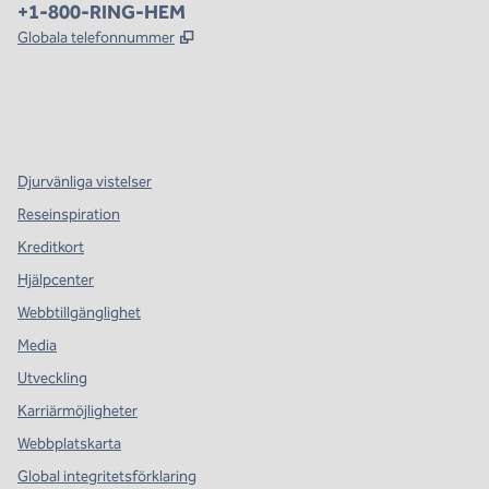
Telefon:
+1-800-RING-HEM
,
Öppnas i ny flik
Globala telefonnummer
x
facebook
instagram
,
öppnas i en ny flik
,
öppnas i en ny flik
,
öppnas i en ny flik
Djurvänliga vistelser
Reseinspiration
Kreditkort
Hjälpcenter
Webbtillgänglighet
Media
Utveckling
Karriärmöjligheter
Webbplatskarta
Global integritetsförklaring