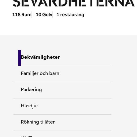
SEVÄRDHETERNA 
118 Rum
10 Golv
1 restaurang
Bekvämligheter
Familjer och barn
Parkering
Husdjur
Rökning tillåten