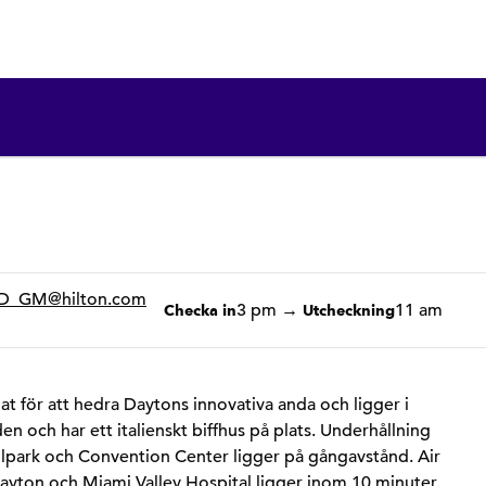
1 av 11
1
/
11
föregående bild
nästa bild
D_GM
@hilton.com
3 pm
→
11 am
Checka in
Utcheckning
at för att hedra Daytons innovativa anda och ligger i
n och har ett italienskt biffhus på plats. Underhållning
allpark och Convention Center ligger på gångavstånd. Air
ayton och Miami Valley Hospital ligger inom 10 minuter.