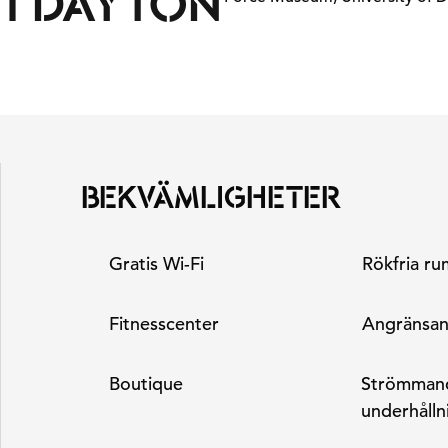
I DAYTON
BEKVÄMLIGHETER
Gratis Wi-Fi
Rökfria ru
Fitnesscenter
Angränsa
Boutique
Strömman
underhålln