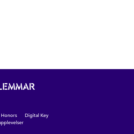
DLEMMAR
n Honors
Digital Key
pplevelser