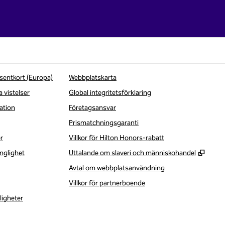
sentkort (Europa)
Webbplatskarta
a vistelser
Global integritetsförklaring
ation
Företagsansvar
Prismatchningsgaranti
r
Villkor för Hilton Honors-rabatt
,
Öppna
nglighet
Uttalande om slaveri och människohandel
Avtal om webbplatsanvändning
Villkor för partnerboende
ligheter