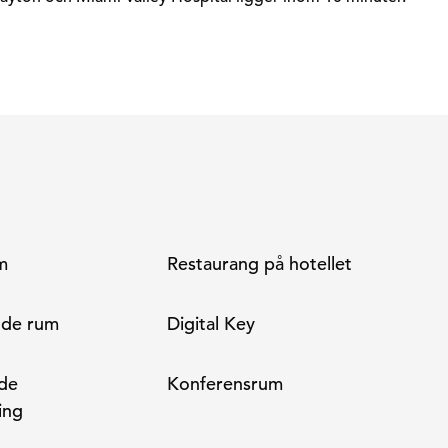
m
Restaurang på hotellet
nde rum
Digital Key
de
Konferensrum
ing