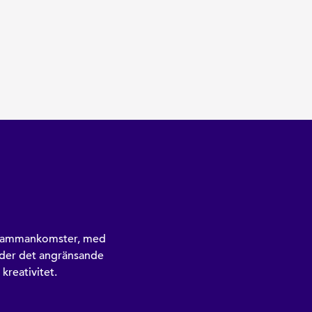
er sammankomster, med
juder det angränsande
 kreativitet.