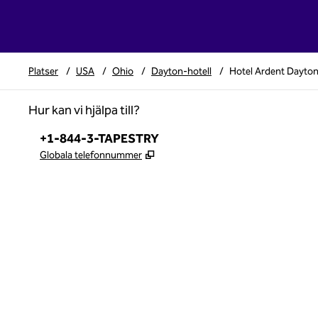
Platser
/
USA
/
Ohio
/
Dayton-hotell
/
Hotel Ardent Dayton
Hur kan vi hjälpa till?
Telefon:
+1-844-3-TAPESTRY
,
Öppnas i ny flik
Globala telefonnummer
x
facebook
instagram
,
öppnas i en ny flik
,
öppnas i en ny flik
,
öppnas i en ny flik