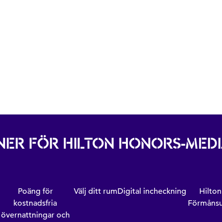
ER FÖR HILTON HONORS-ME
Poäng för
Välj ditt rum
Digital incheckning
Hilto
kostnadsfria
Förmånsu
övernattningar och