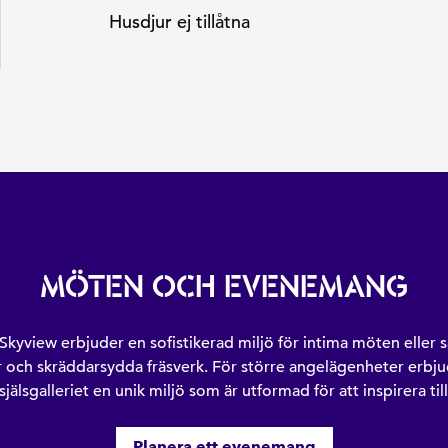
Husdjur ej tillåtna
MÖTEN OCH EVENEMANG
Skyview erbjuder en sofistikerad miljö för intima möten ell
er och skräddarsydda fräsverk. För större angelägenheter erb
jälsgalleriet en unik miljö som är utformad för att inspirera till
Planera ett evenemang