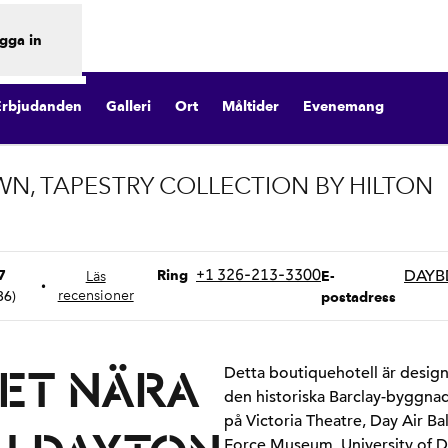
gga in
Erbjudanden
Galleri
Ort
Måltider
Evenemang
, TAPESTRY COLLECTION BY HILTON
k
Ring
Email
+1 326-213-3300
DAYB
7
Ring
Läs
E-
•
36
)
recensioner
postadress
TET NÄRA
Detta boutiquehotell är design
den historiska Barclay-byggnade
på Victoria Theatre, Day Air B
Force Museum, University of D