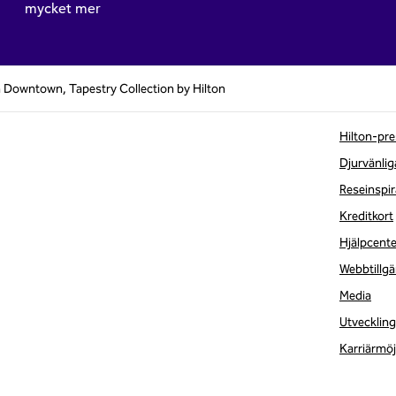
mycket mer
 Downtown, Tapestry Collection by Hilton
Hilton-pre
Djurvänlig
Reseinspir
Kreditkort
Hjälpcente
Webbtillgä
Media
Utveckling
Karriärmöj