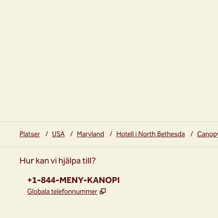
Platser
/
USA
/
Maryland
/
Hotell i North Bethesda
/
Canopy
Hur kan vi hjälpa till?
Telefon:
+1-844-MENY-KANOPI
,
Öppnas i ny flik
Globala telefonnummer