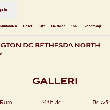
ga in
rbjudanden
Galleri
Ort
Måltider
Spa
Evenemang
NGTON DC BETHESDA NORTH
,
Öppnas i ny flik
GALLERI
Rum
Måltider
Bekvä