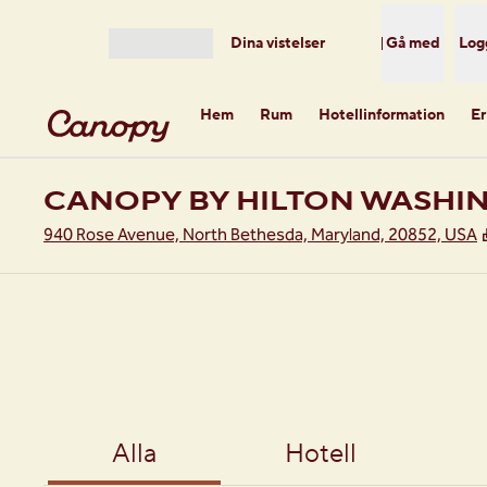
Gå vidare till innehållet
Dina vistelser
Gå med
Log
Öppna meny
Hem
Rum
Hotellinformation
E
CANOPY BY HILTON WASHI
940 Rose Avenue, North Bethesda, Maryland, 20852, USA
Alla
Hotell