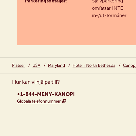
Parkeringsdetaljer:
Självparkering
omfattar INTE
in-/ut-förmåner
Platser
/
USA
/
Maryland
/
Hotell i North Bethesda
/
Canopy
Hur kan vi hjälpa till?
Telefon:
+1-844-MENY-KANOPI
,
Öppnas i ny flik
Globala telefonnummer
instagram
facebook
,
öppnas i en ny flik
,
öppnas i en ny flik