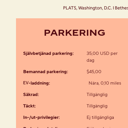
PLATS, Washington, D.C. I Bethes
PARKERING
Självbetjänad parkering:
35,00 USD per
dag
Bemannad parkering:
$45,00
EV
-laddning:
Nära, 0,10 miles
Säkrad:
Tillgänglig
Täckt:
Tillgänglig
In-/ut-privilegier:
Ej tillgängliga