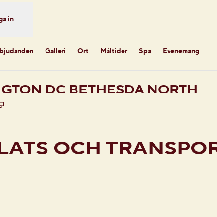
ga in
rbjudanden
Galleri
Ort
Måltider
Spa
Evenemang
NGTON DC BETHESDA NORTH
,
Öppnas i ny flik
LATS OCH TRANSPO