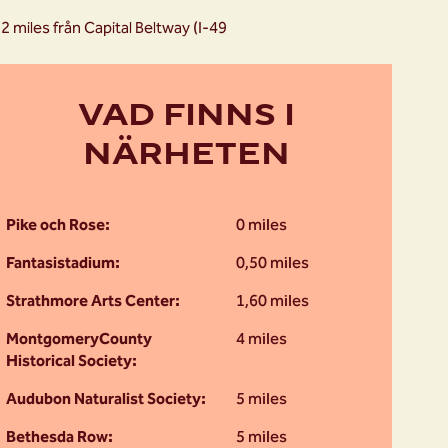
 miles från Capital Beltway (I-49
VAD FINNS I
NÄRHETEN
Pike och Rose:
0 miles
Fantasistadium:
0,50 miles
Strathmore Arts Center:
1,60 miles
MontgomeryCounty
4 miles
Historical Society:
Audubon Naturalist Society:
5 miles
Bethesda Row:
5 miles