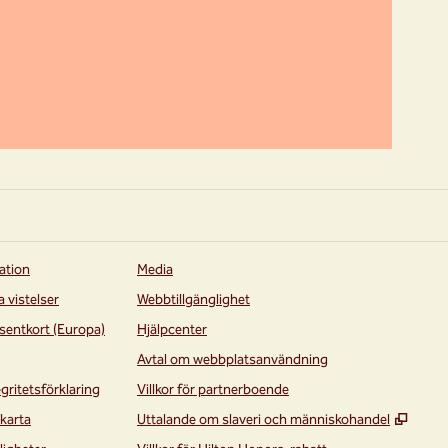
ation
Media
a vistelser
Webbtillgänglighet
sentkort (Europa)
Hjälpcenter
Avtal om webbplatsanvändning
egritetsförklaring
Villkor för partnerboende
,
Öppna
karta
Uttalande om slaveri och människohandel