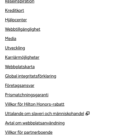
Reseinspiration
Kreditkort
Hjälpcenter
Webbtillgänglighet
Media
Utveckling
Karriärmöjligheter
Webbplatskarta
Global integritetsförklaring
Företagsansvar
Prismatchningsgaranti
Villkor för Hilton Honors-rabatt
,
Öppnas i ny flik
Uttalande om slaveri och människohandel
Avtal om webbplatsanvändning
Villkor för partnerboende