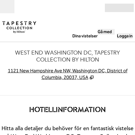
Gå vidare till innehållet
Öppna
Gå med
Dina vistelser
Logga in
WEST END WASHINGTON DC, TAPESTRY
COLLECTION BY HILTON
,
Ö
1121 New Hampshire Ave NW, Washington DC, District of
Columbia, 20037, USA
HOTELLINFORMATION
Hitta alla detaljer du behöver för en fantastisk vistelse