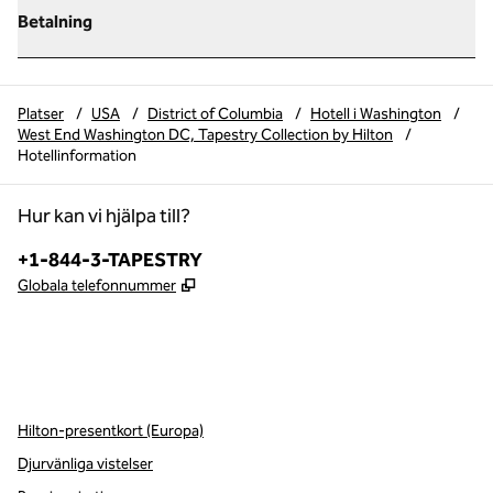
Betalning
Platser
/
USA
/
District of Columbia
/
Hotell i Washington
/
West End Washington DC, Tapestry Collection by Hilton
/
Hotellinformation
Hur kan vi hjälpa till?
Telefon:
+1-844-3-TAPESTRY
,
Öppnas i ny flik
Globala telefonnummer
x
facebook
instagram
,
öppnas i en ny flik
,
öppnas i en ny flik
,
öppnas i en ny flik
Hilton-presentkort (Europa)
Djurvänliga vistelser