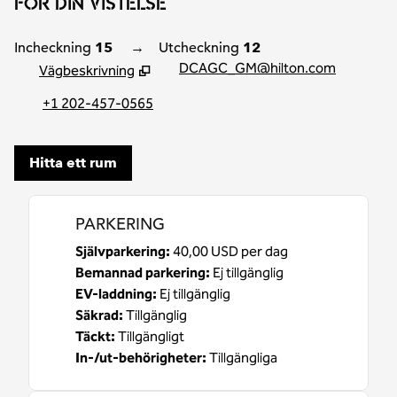
FÖR DIN VISTELSE
Incheckning
15
→
Utcheckning
12
DCAGC_GM@hilton.com
Vägbeskrivning
,
Öppnar ny flik
+1 202-457-0565
Hitta ett rum
PARKERING
Självparkering
:
40,00 USD per dag
Bemannad parkering
:
Ej tillgänglig
EV-laddning
:
Ej tillgänglig
Säkrad
:
Tillgänglig
Täckt
:
Tillgängligt
In-/ut-behörigheter
:
Tillgängliga