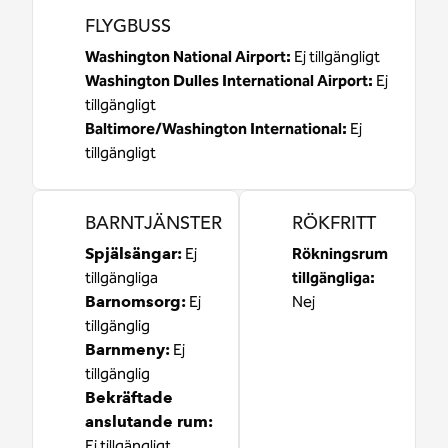
FLYGBUSS
Washington National Airport
:
Ej tillgängligt
Washington Dulles International Airport
:
Ej
tillgängligt
Baltimore/Washington International
:
Ej
tillgängligt
BARNTJÄNSTER
RÖKFRITT
Spjälsängar
:
Ej
Rökningsrum
tillgängliga
tillgängliga:
Barnomsorg
:
Ej
Nej
tillgänglig
Barnmeny
:
Ej
tillgänglig
Bekräftade
anslutande rum
:
Ej tillgängligt