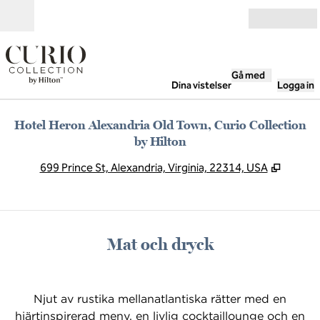
Gå vidare till innehållet
Öppna
Gå med
Dina vistelser
Logga in
Hotel Heron Alexandria Old Town, Curio Collection
by Hilton
,
Öppnas 
699 Prince St, Alexandria, Virginia, 22314, USA
Mat och dryck
Njut av rustika mellanatlantiska rätter med en
hjärtinspirerad meny, en livlig cocktaillounge och en