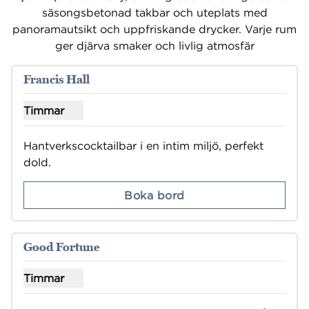
säsongsbetonad takbar och uteplats med
panoramautsikt och uppfriskande drycker. Varje rum
ger djärva smaker och livlig atmosfär
Francis Hall
Timmar
Visa timmar för Francis Hall
Hantverkscocktailbar i en intim miljö, perfekt 
dold.
Boka bord
1
/
3
föregående bild
nästa b
1 av 3
Good Fortune
Timmar
Visa timmar för Good Fortune