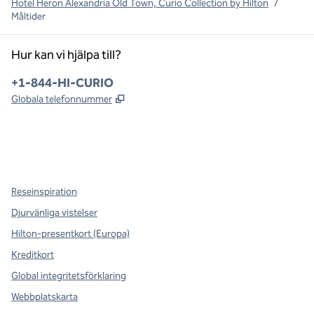
Hotel Heron Alexandria Old Town, Curio Collection by Hilton
/
Måltider
Hur kan vi hjälpa till?
Telefon:
+1-844-HI-CURIO
,
Öppnas i ny flik
Globala telefonnummer
x
facebook
instagram
,
öppnas i en ny flik
,
öppnas i en ny flik
,
öppnas i en ny flik
Reseinspiration
Djurvänliga vistelser
Hilton-presentkort (Europa)
Kreditkort
Global integritetsförklaring
Webbplatskarta