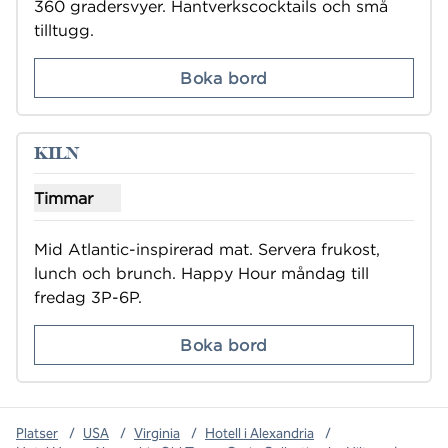
360 gradersvyer. Hantverkscocktails och små 
tilltugg.
Boka bord
1
/
3
föregående bild
nästa b
1 av 3
KILN
Timmar
Visa timmar för KILN
Mid Atlantic-inspirerad mat. Servera frukost, 
lunch och brunch. Happy Hour måndag till 
fredag 3P-6P.
Boka bord
Platser
/
USA
/
Virginia
/
Hotell i Alexandria
/