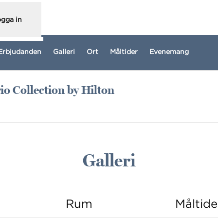
gga in
Erbjudanden
Galleri
Ort
Måltider
Evenemang
o Collection by Hilton
y flik
Galleri
Rum
Måltide