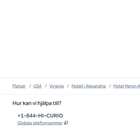
Platser
/
USA
/
Virginia
/
Hotell i Alexandria
/
Hotel Heron A
Hur kan vi hjälpa till?
Telefon:
+1-844-HI-CURIO
,
Öppnas i ny flik
Globala telefonnummer