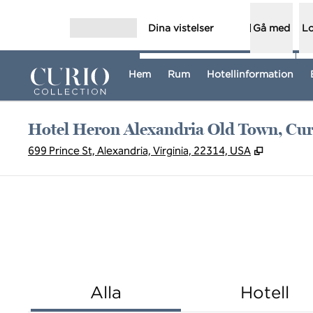
Gå vidare till innehållet
Dina vistelser
Gå med
Lo
Öppna meny
Hem
Rum
Hotellinformation
Hotel Heron Alexandria Old Town, Curi
,
Öppnas i n
699 Prince St, Alexandria, Virginia, 22314, USA
Alla
Hotell