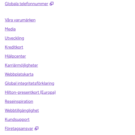
,
Öppnas i ny flik
Globala telefonnummer
Våra varumärken
Media
Utveckling
Kreditkort
Hjälpcenter
Karriärmöjligheter
Webbplatskarta
Global integritetsförklaring
Hilton-presentkort (Europa)
Reseinspiration
Webbtillgänglighet
Kundsupport
,
Öppnas i ny flik
Företagsansvar