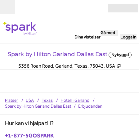
Gå vidare till innehållet
Öppna
Gå med
Dina vistelser
Logga in
Spark by Hilton Garland Dallas East
Nybyggd
,
Öppnas i
5356 Roan Road, Garland, Texas, 75043, USA
Platser
/
USA
/
Texas
/
Hotell i Garland
/
Spark by Hilton Garland Dallas East
/
Erbjudanden
Hur kan vi hjälpa till?
Telefon:
+1-877-5GOSPARK