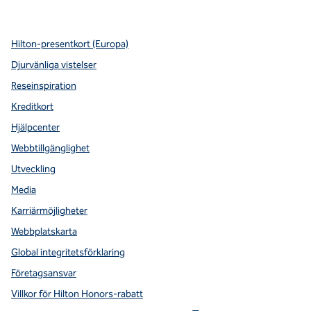
,
öppnas i en ny flik
,
öppnas i en ny flik
,
öppnas i en ny flik
,
Öppnar ny flik
,
Öppnar ny flik
Hilton-presentkort (Europa)
Djurvänliga vistelser
Reseinspiration
Kreditkort
Hjälpcenter
Webbtillgänglighet
Utveckling
Media
Karriärmöjligheter
Webbplatskarta
Global integritetsförklaring
Företagsansvar
Villkor för Hilton Honors-rabatt