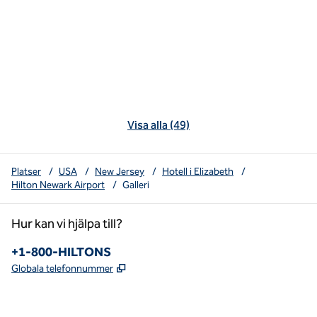
Visa alla (49)
Platser
/
USA
/
New Jersey
/
Hotell i Elizabeth
/
Hilton Newark Airport
/
Galleri
Hur kan vi hjälpa till?
Telefon:
+1-800-HILTONS
,
Öppnas i ny flik
Globala telefonnummer
x
facebook
instagram
youtube
pinterest