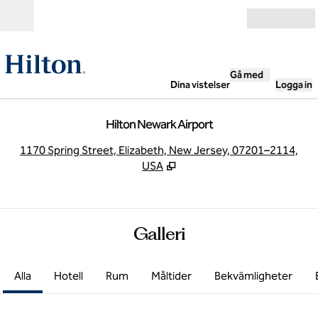
Gå vidare till innehållet
Öppna
Gå med
Dina vistelser
Logga in
Hilton Newark Airport
,
Ö
1170 Spring Street, Elizabeth, New Jersey, 07201–2114,
USA
Galleri
Alla
Hotell
Rum
Måltider
Bekvämligheter