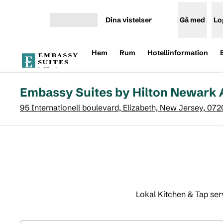
Gå vidare till innehållet
Dina vistelser
Gå med
Lo
Öppna meny
Hem
Rum
Hotellinformation
Embassy Suites by Hilton Newark 
95 Internationell boulevard, Elizabeth, New Jersey, 07
Lokal Kitchen & Tap ser
1
/
2