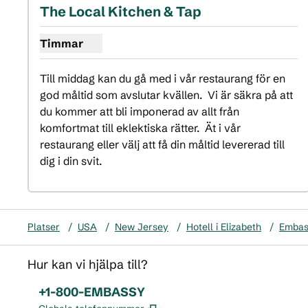
föregående bild
näst
1 av 2
The Local Kitchen & Tap
Timmar
Visa timmar för det lokala köket och tryck
Till middag kan du gå med i vår restaurang för en 
god måltid som avslutar kvällen.  Vi är säkra på att 
du kommer att bli imponerad av allt från 
komfortmat till eklektiska rätter.  Ät i vår 
restaurang eller välj att få din måltid levererad till 
dig i din svit.
Platser
/
USA
/
New Jersey
/
Hotell i Elizabeth
/
Embass
Hur kan vi hjälpa till?
Telefon:
+1-800-EMBASSY
,
Öppnas i ny flik