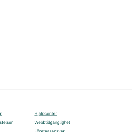
on
Hjälpcenter
stelser
Webbtillgänglighet
Företagsansvar