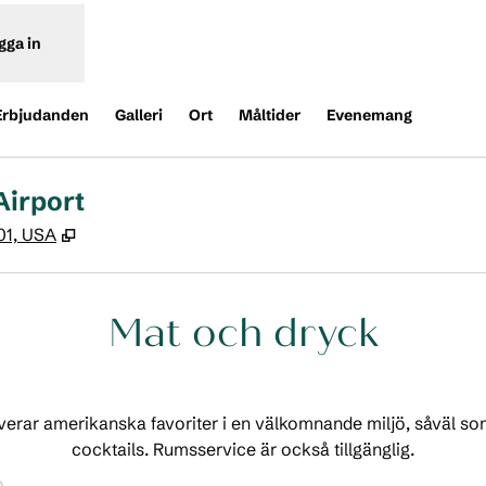
gga in
Erbjudanden
Galleri
Ort
Måltider
Evenemang
Airport
,
Öppnas i ny flik
201, USA
Mat och dryck
verar amerikanska favoriter i en välkomnande miljö, såväl so
cocktails. Rumsservice är också tillgänglig.