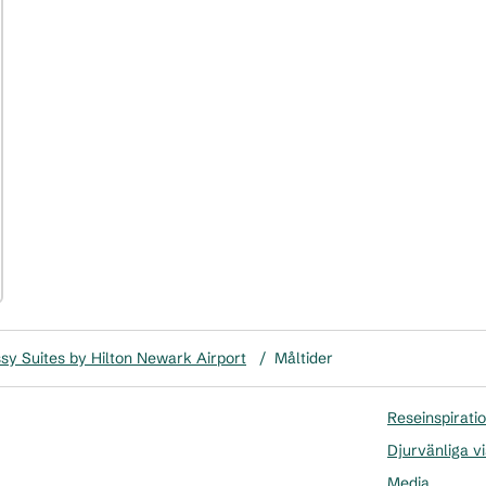
a bild
y Suites by Hilton Newark Airport
/
Måltider
Reseinspirati
Djurvänliga vi
Media