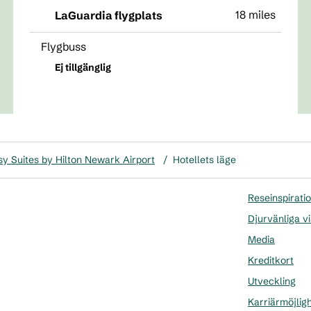
18 miles
LaGuardia flygplats
Flygbuss
Ej tillgänglig
y Suites by Hilton Newark Airport
/
Hotellets läge
Reseinspirati
Djurvänliga vi
Media
Kreditkort
Utveckling
Karriärmöjlig