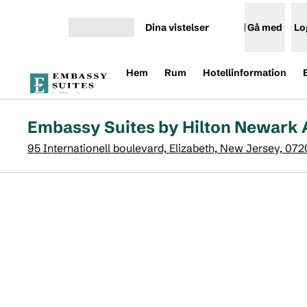
Gå vidare till innehållet
Dina vistelser
Gå med
Lo
Öppna meny
Hem
Rum
Hotellinformation
Embassy Suites by Hilton Newark 
95 Internationell boulevard, Elizabeth, New Jersey, 07