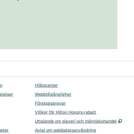
on
Hjälpcenter
stelser
Webbtillgänglighet
Företagsansvar
Villkor för Hilton Honors-rabatt
,
Öppn
Uttalande om slaveri och människohandel
heter
Avtal om webbplatsanvändning