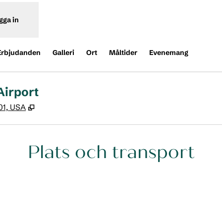
gga in
Erbjudanden
Galleri
Ort
Måltider
Evenemang
Airport
,
Öppnas i ny flik
201, USA
Plats och transport