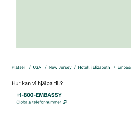
Platser
/
USA
/
New Jersey
/
Hotell i Elizabeth
/
Embass
Hur kan vi hjälpa till?
Telefon:
+1-800-EMBASSY
,
Öppnas i ny flik
Globala telefonnummer
x
facebook
instagram
,
öppnas i en ny flik
,
öppnas i en ny flik
,
öppnas i en ny flik