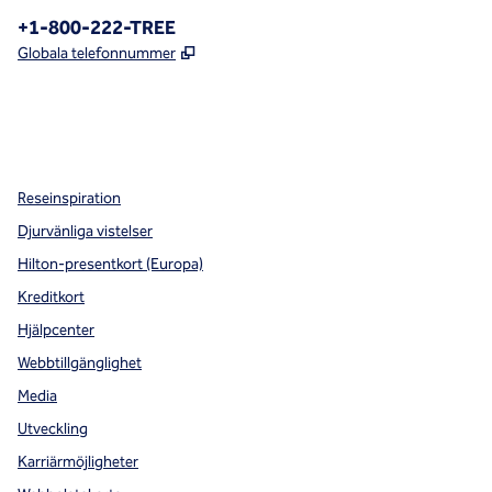
Telefon:
+1-800-222-TREE
,
Öppnas i ny flik
Globala telefonnummer
x
facebook
instagram
,
öppnas i en ny flik
,
öppnas i en ny flik
,
öppnas i en ny flik
Reseinspiration
Djurvänliga vistelser
Hilton-presentkort (Europa)
Kreditkort
Hjälpcenter
Webbtillgänglighet
Media
Utveckling
Karriärmöjligheter