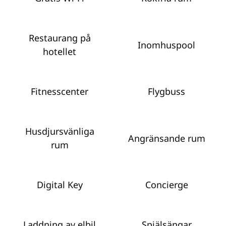
Restaurang på
Inomhuspool
hotellet
Fitnesscenter
Flygbuss
Husdjursvänliga
Angränsande rum
rum
Digital Key
Concierge
Laddning av elbil
Spjälsängar