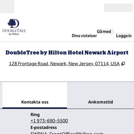
Gå vidare till innehållet
Öppna
Gå med
Dina vistelser
Logga in
DoubleTree by Hilton Hotel Newark Airport
,
Öpp
128 Frontage Road, Newark, New Jersey, 07114, USA
1
/
12
föregående bild
nästa
1 av 12
Kontakta oss
Kontakta oss
Ankomsttid
Ring
Ring
+1 973-690-5500
Email
E-postadress