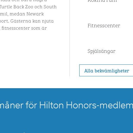
Turtle Back Zoo och South
a mil, medan Newark
 bort. Gästerna kan njuta
Fitnesscenter
, fitnesscenter som är
Spjälsängar
Alla bekvämligheter
måner för Hilton Honors-medle