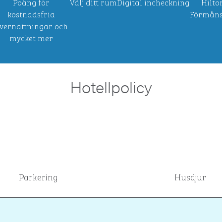
Poäng för
Välj ditt rum
Digital incheckning
Hilto
kostnadsfria
Förmåns
vernattningar och
mycket mer
Hotellpolicy
Parkering
Husdjur