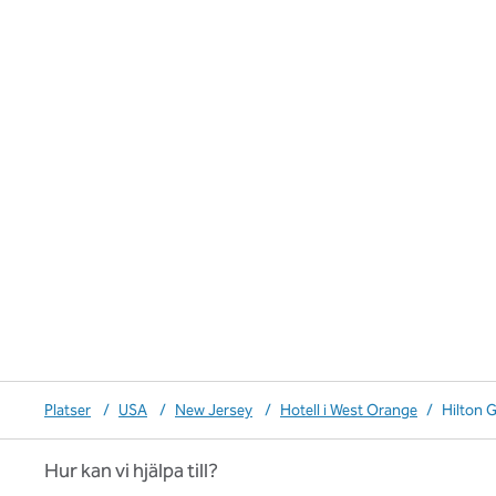
Platser
/
USA
/
New Jersey
/
Hotell i West Orange
/
Hilton 
Hur kan vi hjälpa till?