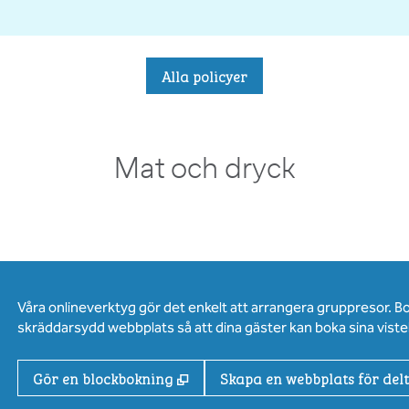
Alla policyer
Mat och dryck
Våra onlineverktyg gör det enkelt att arrangera gruppresor. B
skräddarsydd webbplats så att dina gäster kan boka sina vistel
,
Öppnas i ny flik
Gör en blockbokning
Skapa en webbplats för del