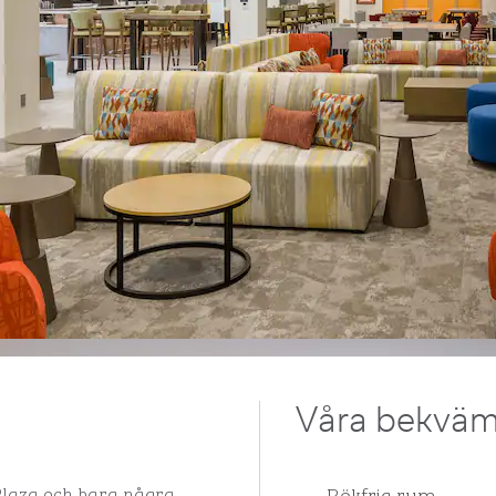
Våra bekväm
Rökfria rum
 Plaza och bara några