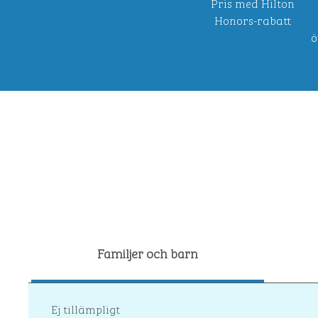
Pris med Hilton
Honors-rabatt
ö
Familjer och barn
Ej tillämpligt