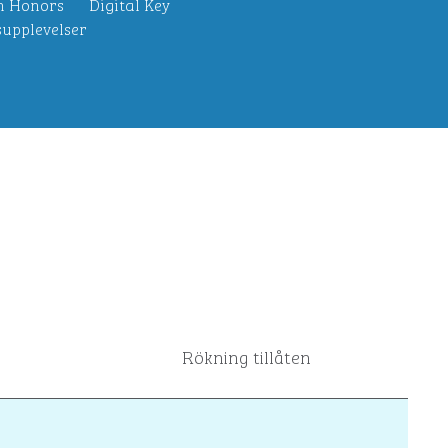
n Honors
Digital Key
upplevelser
Rökning tillåten