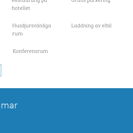
hotellet
Husdjursvänliga
Laddning av elbil
rum
Konferensrum
mmar