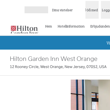
Gå vidare till innehållet
Dina vistelser
Gå med
Logg
Öppna meny
Hem
Hotellinformation
Erbjudanden
V
Hilton Garden Inn West Orange
12 Rooney Circle, West Orange, New Jersey, 07052, USA