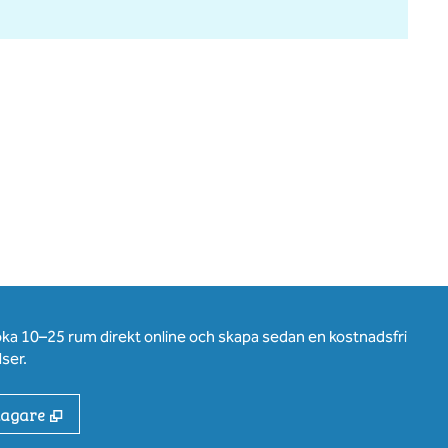
oka 10–25 rum direkt online och skapa sedan en kostnadsfri
ser.
,
Öppnas i ny flik
tagare