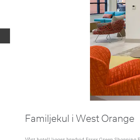
Föregående bild
Familjekul i West Orange
Vårt hotell ligger bredvid Essex Green Shopping