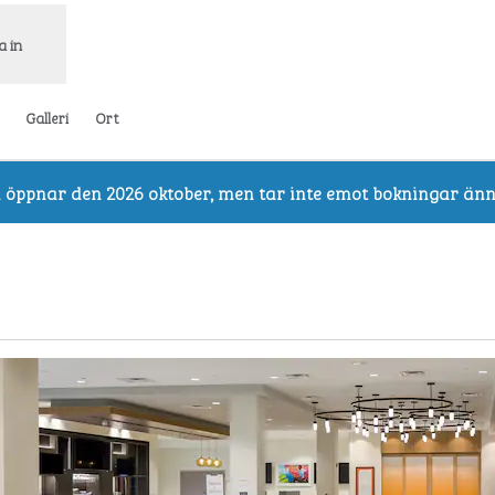
a in
Galleri
Ort
i öppnar den 2026 oktober, men tar inte emot bokningar änn