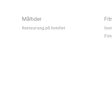
Måltider
Fit
Restaurang på hotellet
Ino
Fit
FITNESSCENTER