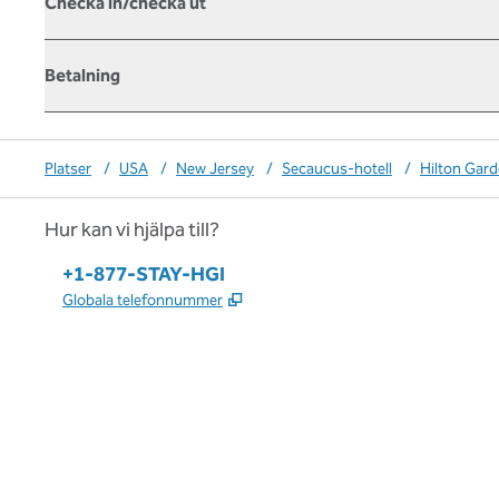
Checka in/checka ut
Betalning
Platser
/
USA
/
New Jersey
/
Secaucus-hotell
/
Hilton Gar
Hur kan vi hjälpa till?
Telefon:
+1-877-STAY-HGI
,
Öppnas i ny flik
Globala telefonnummer
x
facebook
instagram
,
öppnas i en ny flik
,
öppnas i en ny flik
,
öppnas i en ny flik