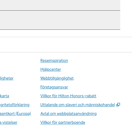
Reseinspiration
Hjälpcenter
ligheter
Webbtillgänglighet
Företagsansvar
karta
Villkor för Hilton Honors-rabatt
,
Öppna
egritetsförklaring
Uttalande om slaveri och människohandel
sentkort (Europa)
Avtal om webbplatsanvändning
a vistelser
Villkor för partnerboende