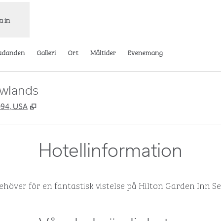
a in
udanden
Galleri
Ort
Måltider
Evenemang
owlands
,
Öppnas i ny flik
094, USA
Hotellinformation
 behöver för en fantastisk vistelse på Hilton Garden In