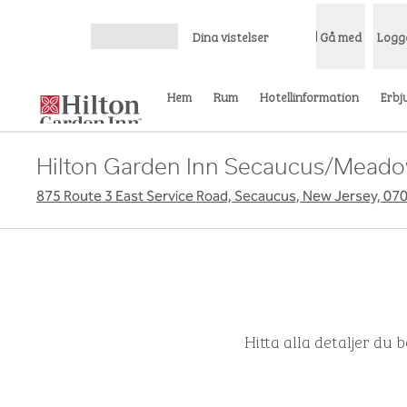
Gå vidare till innehållet
Dina vistelser
Gå med
Logg
Öppna meny
Hem
Rum
Hotellinformation
Erbj
Hilton Garden Inn Secaucus/Mead
875 Route 3 East Service Road, Secaucus, New Jersey, 07
Hitta alla detaljer du