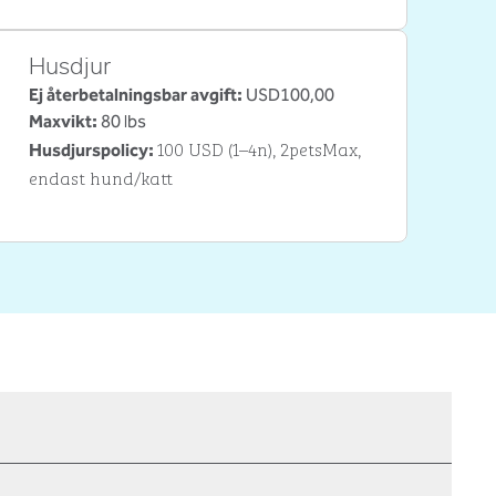
Husdjur
Ej återbetalningsbar avgift:
USD100,00
Maxvikt:
80 lbs
100 USD (1–4n), 2petsMax,
Husdjurspolicy:
endast hund/katt