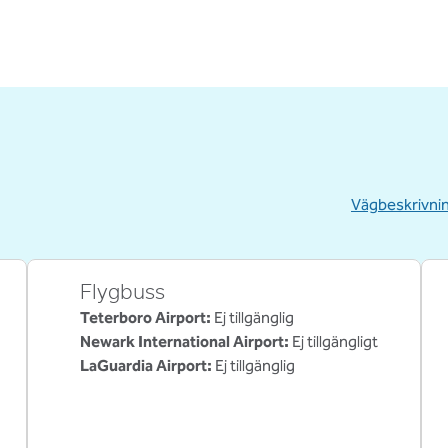
Vägbeskrivni
,
Öppnar ny flik
Flygbuss
Teterboro Airport
:
Ej tillgänglig
Newark International Airport
:
Ej tillgängligt
LaGuardia Airport
:
Ej tillgänglig