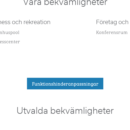
Våra bekvämligheter
ness och rekreation
Företag och
mhuspool
Konferensrum
nesscenter
Funktionshinderanpassningar
Utvalda bekvämligheter
POOL