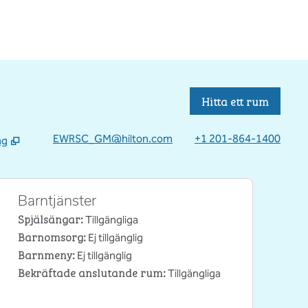
Hitta ett rum
EWRSC_GM@hilton.com
+1 201-864-1400
ng
Barntjänster
Spjälsängar
:
Tillgängliga
Barnomsorg
:
Ej tillgänglig
Barnmeny
:
Ej tillgänglig
Bekräftade anslutande rum
:
Tillgängliga