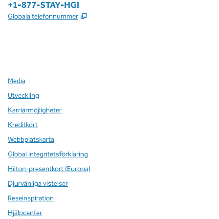
Telefon:
+1-877-STAY-HGI
,
Öppnas i ny flik
Globala telefonnummer
x
facebook
instagram
,
öppnas i en ny flik
,
öppnas i en ny flik
,
öppnas i en ny flik
Media
Utveckling
Karriärmöjligheter
Kreditkort
Webbplatskarta
Global integritetsförklaring
Hilton-presentkort (Europa)
Djurvänliga vistelser
Reseinspiration
Hjälpcenter