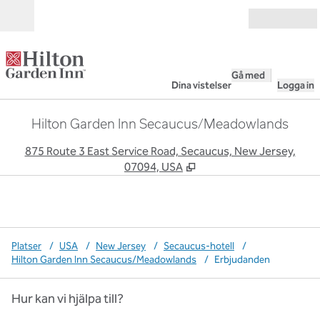
Gå vidare till innehållet
Öppna
Gå med
Dina vistelser
Logga in
Hilton Garden Inn Secaucus/Meadowlands
,
Ö
875 Route 3 East Service Road, Secaucus, New Jersey,
07094, USA
Platser
/
USA
/
New Jersey
/
Secaucus-hotell
/
Hilton Garden Inn Secaucus/Meadowlands
/
Erbjudanden
Hur kan vi hjälpa till?