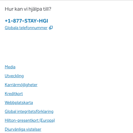
Hur kan vi hjälpa till?
Telefon:
+1-877-STAY-HGI
,
Öppnas i ny flik
Globala telefonnummer
x
facebook
instagram
,
öppnas i en ny flik
,
öppnas i en ny flik
,
öppnas i en ny flik
Media
Utveckling
Karriärmöjligheter
Kreditkort
Webbplatskarta
Global integritetsförklaring
Hilton-presentkort (Europa)
Djurvänliga vistelser