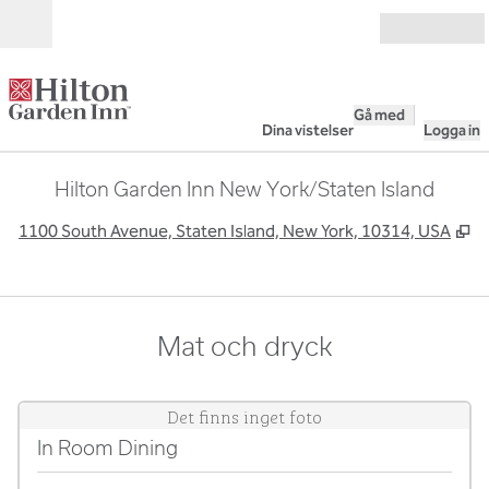
Gå vidare till innehållet
Öppna
Gå med
Dina vistelser
Logga in
Hilton Garden Inn New York/Staten Island
,
Ö
1100 South Avenue, Staten Island, New York, 10314, USA
Mat och dryck
Det finns inget foto
In Room Dining