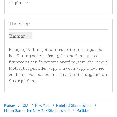
sittplatser.
The Shop
Timmar
Visa timmar för butiken
Hungrig? Vi har gott om frukost som tillagas på 
beställning och en säsongsbetonad meny med 
flatbreads och favoriter i överflöd, som vår läckra 
Mobleyburger. Eller koppla av och koppla av med 
en drink i vår bar och njut av lätta tilltugg medan 
du är på den.
Platser
/
USA
/
New York
/
Hotell på Staten Island
/
Hilton Garden Inn New York/Staten Island
/
Måltider