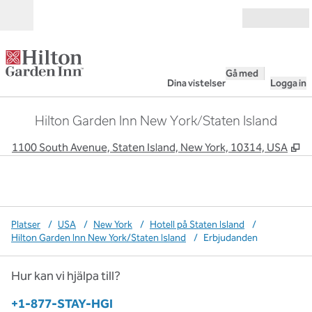
Gå vidare till innehållet
Öppna
Gå med
Dina vistelser
Logga in
Hilton Garden Inn New York/Staten Island
,
Ö
1100 South Avenue, Staten Island, New York, 10314, USA
Platser
/
USA
/
New York
/
Hotell på Staten Island
/
Hilton Garden Inn New York/Staten Island
/
Erbjudanden
Hur kan vi hjälpa till?
Telefon:
+1-877-STAY-HGI