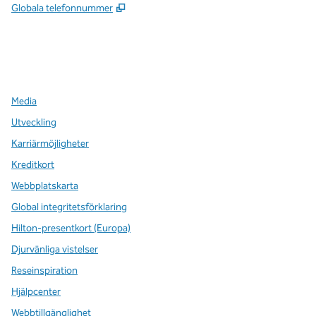
,
Öppnas i ny flik
Globala telefonnummer
x
facebook
instagram
,
öppnas i en ny flik
,
öppnas i en ny flik
,
öppnas i en ny flik
Media
Utveckling
Karriärmöjligheter
Kreditkort
Webbplatskarta
Global integritetsförklaring
Hilton-presentkort (Europa)
Djurvänliga vistelser
Reseinspiration
Hjälpcenter
Webbtillgänglighet