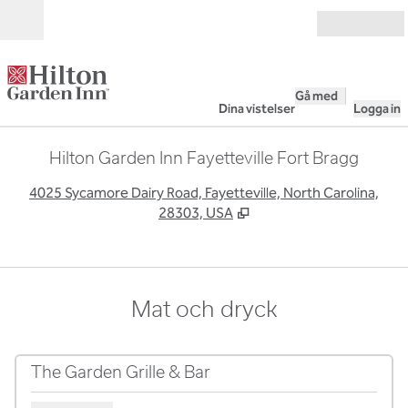
Gå vidare till innehållet
Öppna
Gå med
Dina vistelser
Logga in
Hilton Garden Inn Fayetteville Fort Bragg
,
Ö
4025 Sycamore Dairy Road, Fayetteville, North Carolina,
28303, USA
Mat och dryck
The Garden Grille & Bar