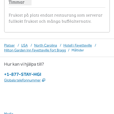
Timmar
Visa timmar för The Garden Grille & Bar
Frukost på plats endast restaurang som serverar 
fullkokt frukost och många bufféalternativ.
Platser
/
USA
/
North Carolina
/
Hotell i Fayetteville
/
Hilton Garden Inn Fayetteville Fort Bragg
/
Måltider
Hur kan vi hjälpa till?
Telefon:
+1-877-STAY-HGI
,
Öppnas i ny flik
Globala telefonnummer
x
facebook
instagram
,
öppnas i en ny flik
,
öppnas i en ny flik
,
öppnas i en ny flik
Media