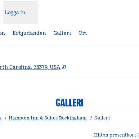
Logga in
on
Erbjudanden
Galleri
Ort
,
Öppnas i ny flik
th Carolina, 28379, USA
GALLERI
m
/
Hampton Inn & Suites Rockingham
/
Galleri
Hilton-presentkort 