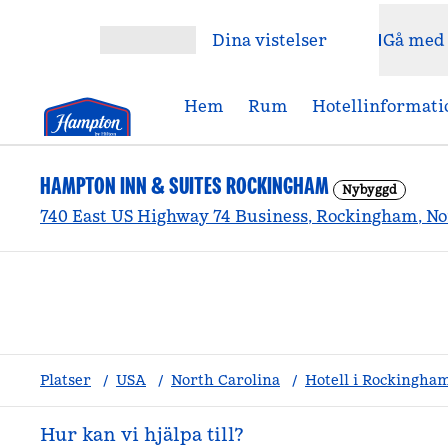
Gå vidare till innehållet
Dina vistelser
Gå med
Öppna meny
Hem
Rum
Hotellinformati
HAMPTON INN & SUITES ROCKINGHAM
Nybyggd
740 East US Highway 74 Business, Rockingham, Nor
Platser
/
USA
/
North Carolina
/
Hotell i Rockingha
Hur kan vi hjälpa till?