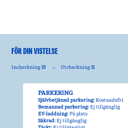
FÖR DIN VISTELSE
Incheckning
15
→
Utcheckning
11
PARKERING
Självbetjänad parkering
:
Kostnadsfri
Bemannad parkering
:
Ej tillgänglig
EV-laddning
:
På plats
Säkrad
:
Ej tillgänglig
Täckt
:
Ej tillgängligt