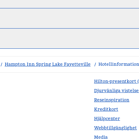
/
Hampton Inn Spring Lake Fayetteville
/
Hotellinformatio
Hilton-presentkort 
Djurvänliga vistelse
Reseinspiration
Kreditkort
Hjälpcenter
Webbtillgänglighet
Media