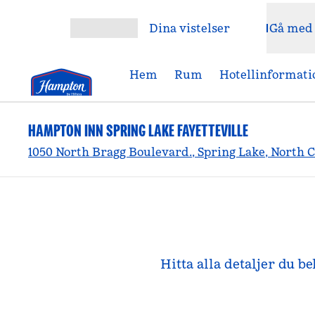
Gå vidare till innehållet
Dina vistelser
Gå med
Öppna meny
Hem
Rum
Hotellinformati
HAMPTON INN SPRING LAKE FAYETTEVILLE
1050 North Bragg Boulevard., Spring Lake, North C
Hitta alla detaljer du b