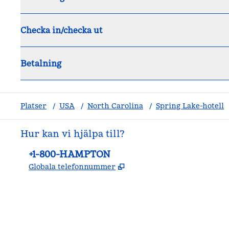
Checka in/checka ut
Betalning
Platser
/
USA
/
North Carolina
/
Spring Lake-hotell
Hur kan vi hjälpa till?
Telefon:
+1-800-HAMPTON
,
Öppnas i ny flik
Globala telefonnummer
facebook
x
instagram
,
öppnas i en ny flik
,
öppnas i en ny flik
,
öppnas i en ny flik