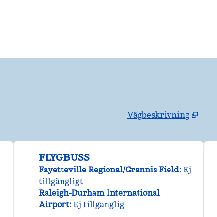
Vägbeskrivning
,
Öppnar ny flik
FLYGBUSS
Fayetteville Regional/Grannis Field
:
Ej
tillgängligt
Raleigh-Durham International
Airport
:
Ej tillgänglig