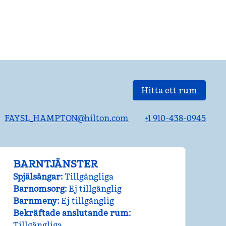
Hitta ett rum
FAYSL_HAMPTON@hilton.com
+1 910-438-0945
BARNTJÄNSTER
Spjälsängar
:
Tillgängliga
Barnomsorg
:
Ej tillgänglig
Barnmeny
:
Ej tillgänglig
Bekräftade anslutande rum
:
Tillgängliga