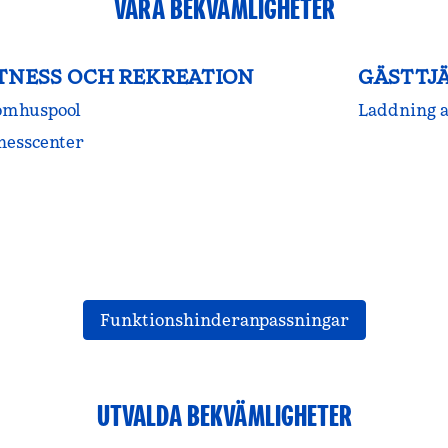
VÅRA BEKVÄMLIGHETER
TNESS OCH REKREATION
GÄSTTJ
omhuspool
Laddning a
nesscenter
Funktionshinderanpassningar
UTVALDA BEKVÄMLIGHETER