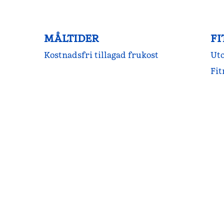
MÅLTIDER
FI
Kostnadsfri tillagad frukost
Ut
Fit
FITNESSCENTER