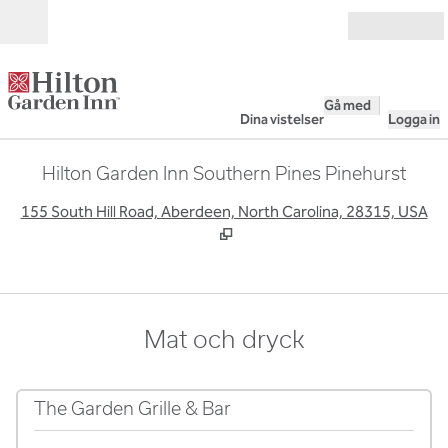
Gå vidare till innehållet
Öppna
Gå med
Dina vistelser
Logga in
Hilton Garden Inn Southern Pines Pinehurst
,
Ö
155 South Hill Road, Aberdeen, North Carolina, 28315, USA
Mat och dryck
The Garden Grille & Bar