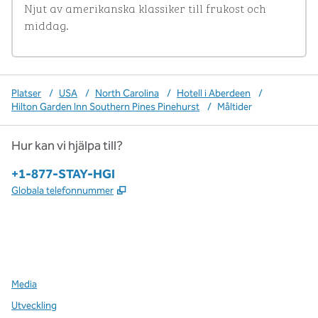
Njut av amerikanska klassiker till frukost och 
middag.
Platser
/
USA
/
North Carolina
/
Hotell i Aberdeen
/
Hilton Garden Inn Southern Pines Pinehurst
/
Måltider
Hur kan vi hjälpa till?
Telefon:
+1-877-STAY-HGI
,
Öppnas i ny flik
Globala telefonnummer
x
facebook
instagram
,
öppnas i en ny flik
,
öppnas i en ny flik
,
öppnas i en ny flik
Media
Utveckling