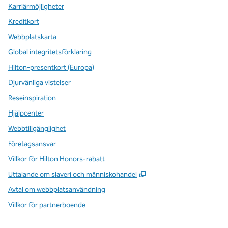
Karriärmöjligheter
Kreditkort
Webbplatskarta
Global integritetsförklaring
Hilton-presentkort (Europa)
Djurvänliga vistelser
Reseinspiration
Hjälpcenter
Webbtillgänglighet
Företagsansvar
Villkor för Hilton Honors-rabatt
,
Öppnas i ny flik
Uttalande om slaveri och människohandel
Avtal om webbplatsanvändning
Villkor för partnerboende