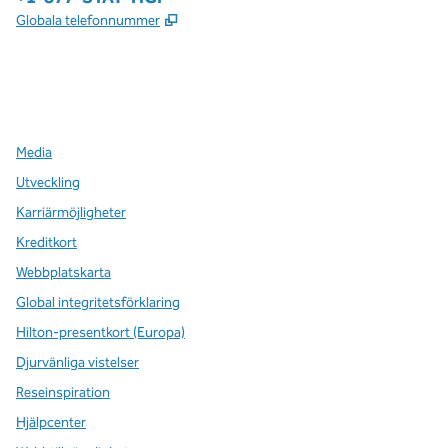
,
Öppnas i ny flik
Globala telefonnummer
x
facebook
instagram
,
öppnas i en ny flik
,
öppnas i en ny flik
,
öppnas i en ny flik
Media
Utveckling
Karriärmöjligheter
Kreditkort
Webbplatskarta
Global integritetsförklaring
Hilton-presentkort (Europa)
Djurvänliga vistelser
Reseinspiration
Hjälpcenter