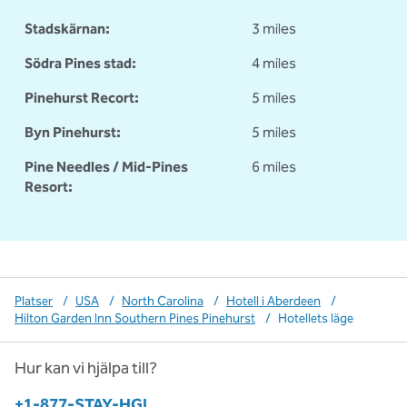
Stadskärnan:
3 miles
Södra Pines stad:
4 miles
Pinehurst Recort:
5 miles
Byn Pinehurst:
5 miles
Pine Needles / Mid-Pines
6 miles
Resort:
Platser
/
USA
/
North Carolina
/
Hotell i Aberdeen
/
Hilton Garden Inn Southern Pines Pinehurst
/
Hotellets läge
Hur kan vi hjälpa till?
Telefon:
+1-877-STAY-HGI