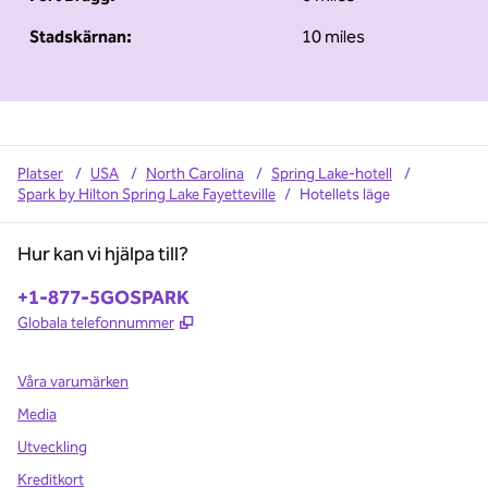
Stadskärnan:
10 miles
Platser
/
USA
/
North Carolina
/
Spring Lake-hotell
/
Spark by Hilton Spring Lake Fayetteville
/
Hotellets läge
Hur kan vi hjälpa till?
Telefon:
+1-877-5GOSPARK
,
Öppnas i ny flik
Globala telefonnummer
Våra varumärken
Media
Utveckling
Kreditkort