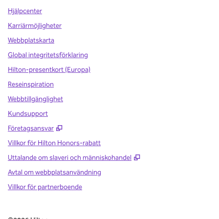
Hjälpcenter
Karriärmöjligheter
Webbplatskarta
Global integritetsförklaring
Hilton-presentkort (Europa)
Reseinspiration
Webbtillgänglighet
Kundsupport
,
Öppnas i ny flik
Företagsansvar
Villkor för Hilton Honors-rabatt
,
Öppnas i ny flik
Uttalande om slaveri och människohandel
Avtal om webbplatsanvändning
Villkor för partnerboende