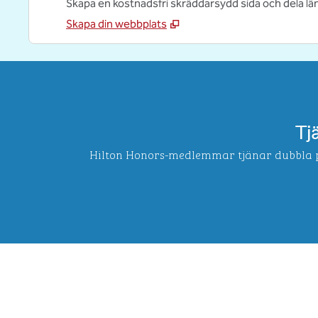
Skapa en kostnadsfri skräddarsydd sida och dela lä
Skapa din webbplats
Tj
Hilton Honors-medlemmar tjänar dubbla p