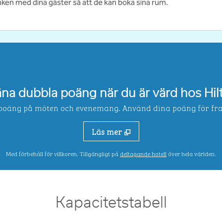
nken med dina gäster så att de kan boka sina rum.
äna dubbla poäng när du är värd hos Hil
oäng på möten och evenemang. Använd dina poäng för framt
Läs mer
.
Öppnar ny flik
Med förbehåll för villkoren. Tillgängligt på
deltagande hotell
över hela världen.
Kapacitetstabell