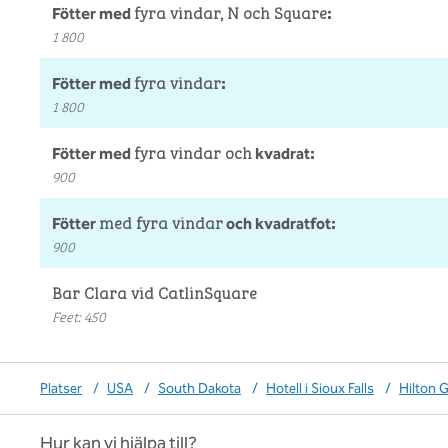
fyra vindar, N och Square
Fötter med
:
1 800
fyra vindar
Fötter med
:
1 800
fyra vindar och
Fötter med
kvadrat:
900
med fyra vindar
Fötter
och kvadratfot:
900
Bar Clara vid CatlinSquare
Feet
:
450
Platser
/
USA
/
South Dakota
/
Hotell i Sioux Falls
/
Hilton 
Hur kan vi hjälpa till?