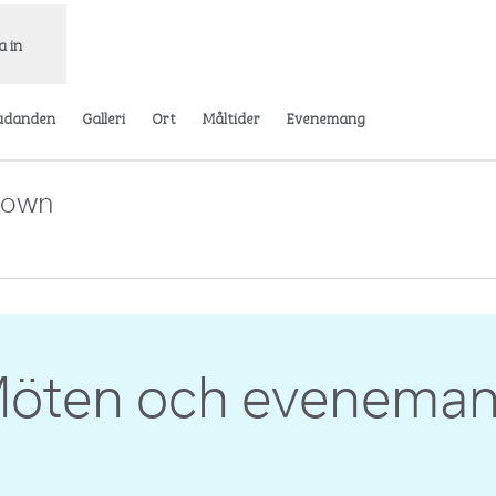
a in
udanden
Galleri
Ort
Måltider
Evenemang
ntown
Öppnas i ny flik
öten och evenema