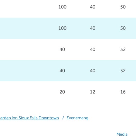
100
40
50
100
40
50
40
40
32
40
40
32
20
12
16
Garden Inn Sioux Falls Downtown
/
Evenemang
Media