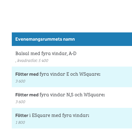
Evenemangsrummets namn
Balsal med fyra vindar, A-D
, kvadratfot
:
5 400
fyra vindar E och WSquare
Fötter med
:
3 600
fyra vindar N,S och WSquare
Fötter med
:
3 600
i ESquare med fyra vindar
Fötter
:
1 800