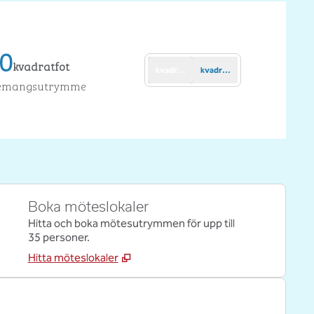
50
kvadratfot
kvadratfot
kvadratmeter
ot
enemangsutrymme
Boka möteslokaler
Hitta och boka mötesutrymmen för upp till
35 personer.
Hitta möteslokaler