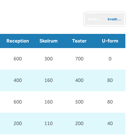
kvadratfot
kvadratmeter
Reception
Skolrum
Teater
U-form
600
300
700
0
400
160
400
80
600
160
500
80
200
110
200
40