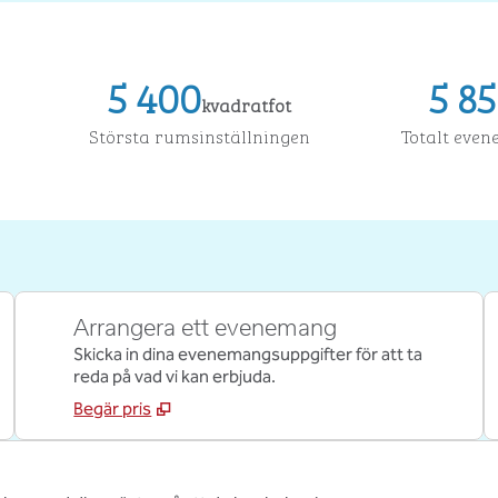
5 400
5 8
kvadratfot
Kvadratfot
Kvadratf
Största rumsinställningen
Totalt ev
Arrangera ett evenemang
Skicka in dina evenemangsuppgifter för att ta
reda på vad vi kan erbjuda.
Begär pris