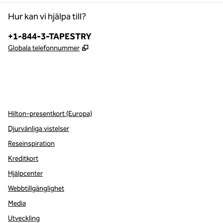
Hur kan vi hjälpa till?
Telefon:
+1-844-3-TAPESTRY
,
Öppnas i ny flik
Globala telefonnummer
x
facebook
instagram
,
öppnas i en ny flik
,
öppnas i en ny flik
,
öppnas i en ny flik
Hilton-presentkort (Europa)
Djurvänliga vistelser
Reseinspiration
Kreditkort
Hjälpcenter
Webbtillgänglighet
Media
Utveckling