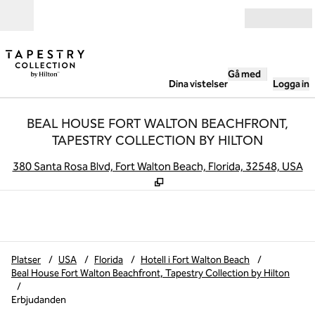
Gå vidare till innehållet
Öppna
Gå med
Dina vistelser
Logga in
BEAL HOUSE FORT WALTON BEACHFRONT,
TAPESTRY COLLECTION BY HILTON
,
Ö
380 Santa Rosa Blvd, Fort Walton Beach, Florida, 32548, USA
Platser
/
USA
/
Florida
/
Hotell i Fort Walton Beach
/
Beal House Fort Walton Beachfront, Tapestry Collection by Hilton
/
Erbjudanden