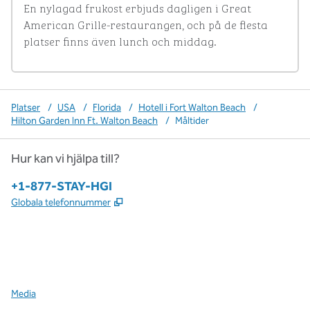
En nylagad frukost erbjuds dagligen i Great 
American Grille-restaurangen, och på de flesta 
platser finns även lunch och middag.
Platser
/
USA
/
Florida
/
Hotell i Fort Walton Beach
/
Hilton Garden Inn Ft. Walton Beach
/
Måltider
Hur kan vi hjälpa till?
Telefon:
+1-877-STAY-HGI
,
Öppnas i ny flik
Globala telefonnummer
x
facebook
instagram
,
öppnas i en ny flik
,
öppnas i en ny flik
,
öppnas i en ny flik
Media