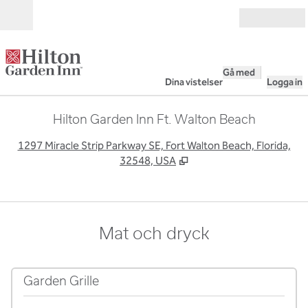
Gå vidare till innehållet
Öppna
Gå med
Dina vistelser
Logga in
Hilton Garden Inn Ft. Walton Beach
,
Ö
1297 Miracle Strip Parkway SE, Fort Walton Beach, Florida,
32548, USA
Mat och dryck
Garden Grille