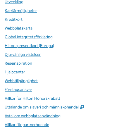
Utveckling
Karriärmöjligheter
Kreditkort
Webbplatskarta
Global integritetsförklaring
Hilton-presentkort (Europa)
Djurvänliga vistelser
Reseinspiration
Hjälpcenter
Webbtillgänglighet
Företagsansvar
Villkor för Hilton Honors-rabatt
,
Öppnas i ny flik
Uttalande om slaveri och människohandel
Avtal om webbplatsanvändning
Villkor för partnerboende