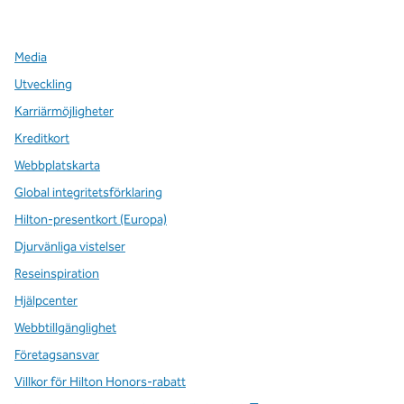
,
öppnas i en ny flik
,
öppnas i en ny flik
,
öppnas i en ny flik
Media
Utveckling
Karriärmöjligheter
Kreditkort
Webbplatskarta
Global integritetsförklaring
Hilton-presentkort (Europa)
Djurvänliga vistelser
Reseinspiration
Hjälpcenter
Webbtillgänglighet
Företagsansvar
Villkor för Hilton Honors-rabatt