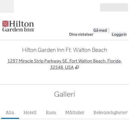
Gå vidare till innehållet
Öppna
Gå med
Dina vistelser
Logga in
Hilton Garden Inn Ft. Walton Beach
,
Ö
1297 Miracle Strip Parkway SE, Fort Walton Beach, Florida,
32548, USA
Galleri
Alla
Hotell
Rum
Måltider
Bekvämligheter