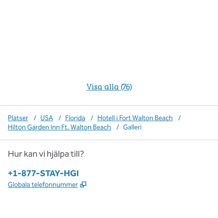
Visa alla (76)
Platser
/
USA
/
Florida
/
Hotell i Fort Walton Beach
/
Hilton Garden Inn Ft. Walton Beach
/
Galleri
Hur kan vi hjälpa till?
Telefon:
+1-877-STAY-HGI
,
Öppnas i ny flik
Globala telefonnummer
x
facebook
instagram