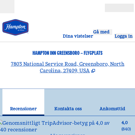
Gå vidare till innehållet
Öppna
Gå med
Dina vistelser
Logga in
HAMPTON INN GREENSBORO – FLYGPLATS
,
Ö
7803 National Service Road, Greensboro, North
Carolina, 27409, USA
1
/
12
föregående bild
näst
1 av 12
Kontakta oss
Recensioner
Kontakta oss
Ankomsttid
4,0
(
840
)