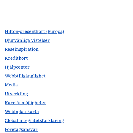
facebook
x
instagram
,
öppnas i en ny flik
,
öppnas i en ny flik
,
öppnas i en ny flik
Hilton-presentkort (Europa)
Djurvänliga vistelser
Reseinspiration
Kreditkort
Hjälpcenter
Webbtillgänglighet
Media
Utveckling
Karriärmöjligheter
Webbplatskarta
Global integritetsförklaring
Företagsansvar