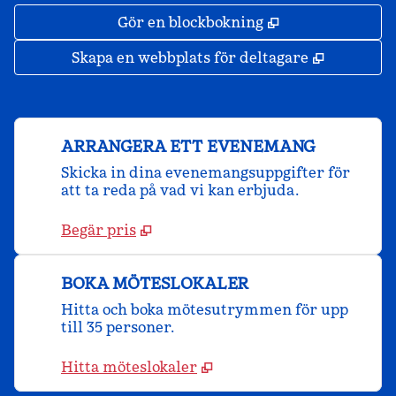
,
Öppnas i ny fli
Gör en blockbokning
,
Öppnas i 
Skapa en webbplats för deltagare
ARRANGERA ETT EVENEMANG
Skicka in dina evenemangsuppgifter för
att ta reda på vad vi kan erbjuda.
Begär pris
BOKA MÖTESLOKALER
Hitta och boka mötesutrymmen för upp
till 35 personer.
Hitta möteslokaler