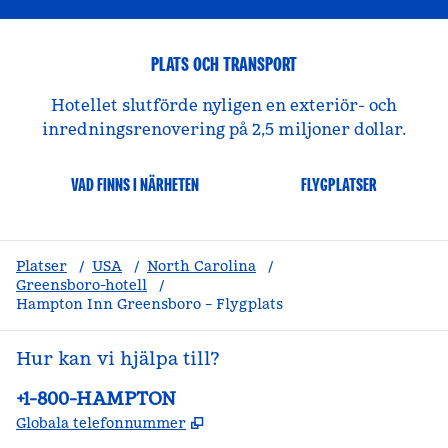
PLATS OCH TRANSPORT
Hotellet slutförde nyligen en exteriör- och
inredningsrenovering på 2,5 miljoner dollar.
VAD FINNS I NÄRHETEN
FLYGPLATSER
Platser
/
USA
/
North Carolina
/
Greensboro-hotell
/
Hampton Inn Greensboro – Flygplats
Hur kan vi hjälpa till?
Telefon:
+1-800-HAMPTON
,
Öppnas i ny flik
Globala telefonnummer