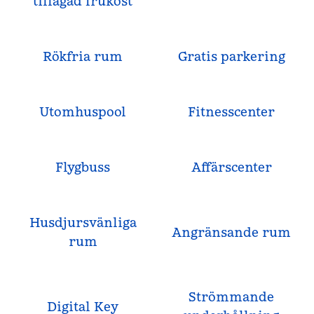
tillagad frukost
Rökfria rum
Gratis parkering
Utomhuspool
Fitnesscenter
Flygbuss
Affärscenter
Husdjursvänliga
Angränsande rum
rum
Strömmande
Digital Key