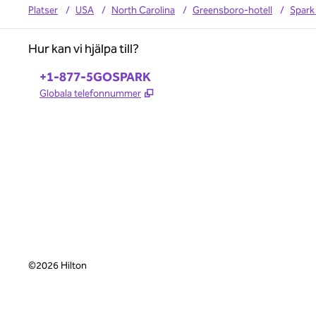
Platser
/
USA
/
North Carolina
/
Greensboro-hotell
/
Spark
Hur kan vi hjälpa till?
Telefon:
+1-877-5GOSPARK
,
Öppnas i ny flik
Globala telefonnummer
©
2026
Hilton