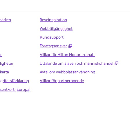
märken
Reseinspiration
Webbtillgänglighet
Kundsupport
,
Öppnas i ny flik
Företagsansvar
r
Villkor för Hilton Honors-rabatt
,
Öppna
ligheter
Uttalande om slaveri och människohandel
karta
Avtal om webbplatsanvändning
egritetsförklaring
Villkor för partnerboende
sentkort (Europa)