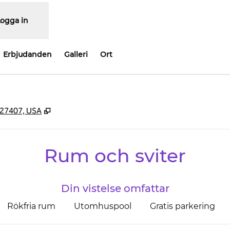
Logga in
Erbjudanden
Galleri
Ort
,
Öppnas i ny flik
 27407, USA
Rum och sviter
Din vistelse omfattar
Rökfria rum
Utomhuspool
Gratis parkering