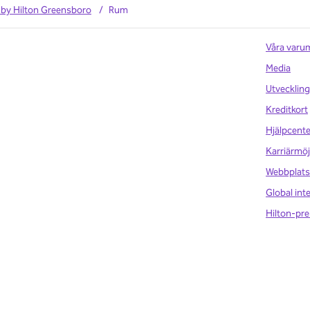
 by Hilton Greensboro
/
Rum
Våra varu
Media
Utveckling
Kreditkort
Hjälpcente
Karriärmöj
Webbplats
Global int
Hilton-pre