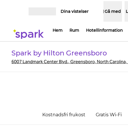
Gå vidare till innehållet
Dina vistelser
Gå med
Öppna meny
Hem
Rum
Hotellinformation
Spark by Hilton Greensboro
6007 Landmark Center Blvd., Greensboro, North Carolina,
Kostnadsfri frukost
Gratis Wi-Fi