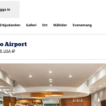
gga in
Erbjudanden
Galleri
Ort
Måltider
Evenemang
o Airport
,
Öppnas i ny flik
09, USA