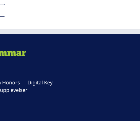
emmar
n Honors
Digital Key
upplevelser