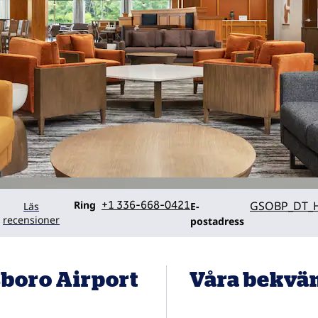
Ring
Email
Ring
+1 336-668-0421
GSOBP_DT_H
Läs
E-
recensioner
postadress
sboro Airport
Våra bekvä