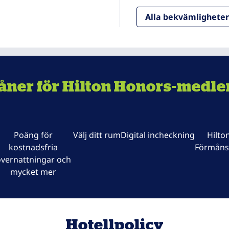
Alla bekvämligheter
åner för Hilton Honors-medl
Poäng för
Välj ditt rum
Digital incheckning
Hilto
kostnadsfria
Förmåns
vernattningar och
mycket mer
Hotellpolicy