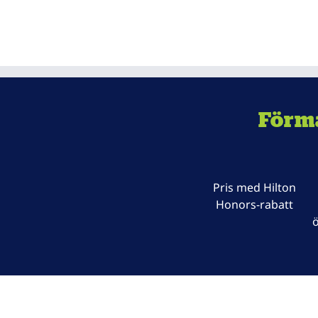
Förm
Pris med Hilton
Honors-rabatt
ö