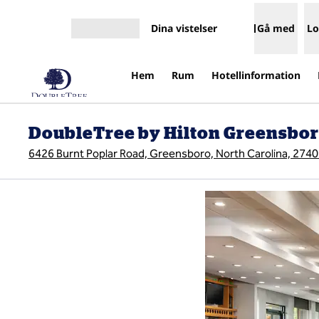
Gå vidare till innehållet
Dina vistelser
Gå med
Lo
Öppna meny
Hem
Rum
Hotellinformation
DoubleTree by Hilton Greensbor
6426 Burnt Poplar Road, Greensboro, North Carolina, 274