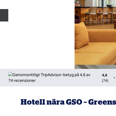
Föregående bild
4,6
•
(
74
)
Hotell nära GSO – Green